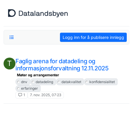
Hopp til innhold
Logg inn for å publisere innlegg
Faglig arena for datadeling og
T
informasjonsforvaltning 12.11.2025
Møter og arrangementer
dnv
datadeling
datakvalitet
konfidensialitet
erfaringer
1
7. nov. 2025, 07:23