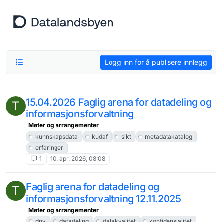
Hopp til innhold
Logg inn for å publisere innlegg
15.04.2026 Faglig arena for datadeling og
T
informasjonsforvaltning
Møter og arrangementer
kunnskapsdata
kudaf
sikt
metadatakatalog
erfaringer
1
10. apr. 2026, 08:08
Faglig arena for datadeling og
T
informasjonsforvaltning 12.11.2025
Møter og arrangementer
dnv
datadeling
datakvalitet
konfidensialitet