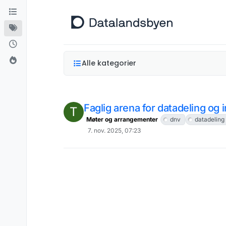
Hopp til innhold
Alle kategorier
Faglig arena for datadeling og 
T
Møter og arrangementer
dnv
datadeling
7. nov. 2025, 07:23