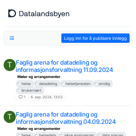
Hopp til innhold
Logg inn for å publisere innlegg
Faglig arena for datadeling og
T
informasjonsforvaltning 11.09.2024
Møter og arrangementer
helse
datadeling
helsetjenesten
smidig
brukernært
1
6. sep. 2024, 13:03
Faglig arena for datadeling og
T
informasjonsforvaltning 04.09.2024
Møter og arrangementer
helse
helsedata
sikre analyserom
data spaces