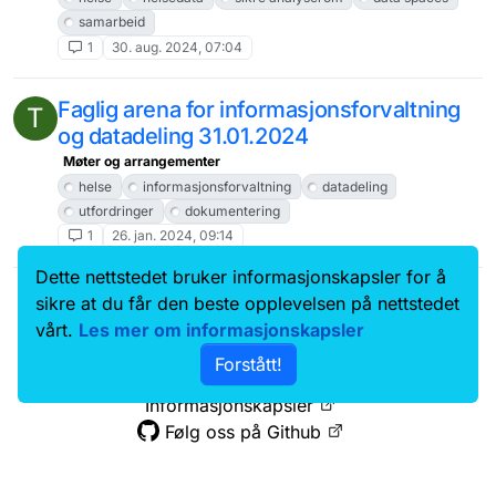
samarbeid
1
30. aug. 2024, 07:04
Faglig arena for informasjonsforvaltning
T
og datadeling 31.01.2024
Møter og arrangementer
helse
informasjonsforvaltning
datadeling
utfordringer
dokumentering
1
26. jan. 2024, 09:14
Dette nettstedet bruker informasjonskapsler for å
Data.norge.no
Kontakt oss
sikre at du får den beste opplevelsen på nettstedet
Samtykke og brukervilkår
vårt.
Les mer om informasjonskapsler
Tilgjengelighetserklæring
Forstått!
Personvernerklæring
Informasjonskapsler
Følg oss på Github