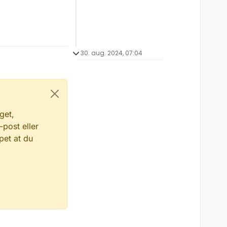
30. aug. 2024, 07:04
get,
-post eller
pet at du