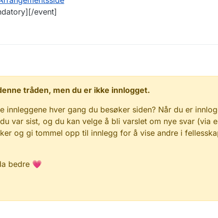
Arrangementsside
ndatory][/event]
 i denne tråden, men du er ikke innlogget.
e innleggene hver gang du besøker siden? Når du er innlog
 du var sist, og du kan velge å bli varslet om nye svar (via e
r og gi tommel opp til innlegg for å vise andre i fellesska
da bedre 💗