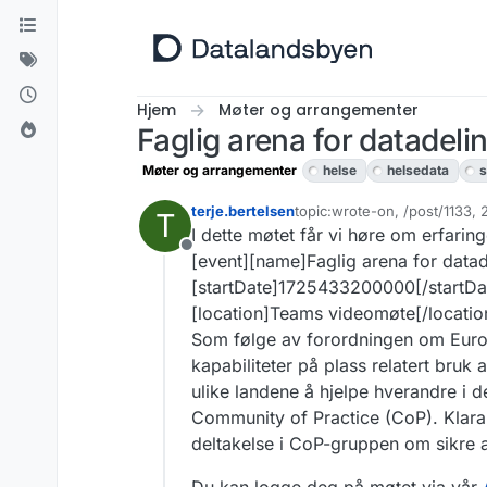
Hopp til innhold
Hjem
Møter og arrangementer
Faglig arena for datadel
Møter og arrangementer
helse
helsedata
s
terje.bertelsen
topic:wrote-on, /post/1133
T
Sist endret av terje.bertelse
I dette møtet får vi høre om erfari
Frakoblet
[event][name]Faglig arena for datad
[startDate]1725433200000[/startDa
[location]Teams videomøte[/location
Som følge av forordningen om Euro
kapabiliteter på plass relatert bruk
ulike landene å hjelpe hverandre i d
Community of Practice (CoP). Klara L
deltakelse i CoP-gruppen om sikre 