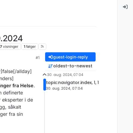
9.2024
7
visninger
1
følger
guest-login-reply
#1
oldest-to-newest
false[/allday]
30. aug. 2024, 07:04
nders]
topic:navigator.index, 1, 1
nger fra Helse
.
30. aug. 2024, 07:04
 definerte
 eksperter i de
gg, såkalt
ger fra sin