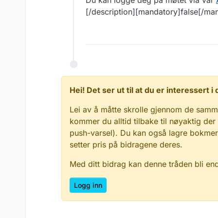
Du kan logge deg på møtet via vår
[/description][mandatory]false[/ma
Hei! Det ser ut til at du er interessert
Lei av å måtte skrolle gjennom de samm
kommer du alltid tilbake til nøyaktig der
push-varsel). Du kan også lagre bokmerke
setter pris på bidragene deres.
Med ditt bidrag kan denne tråden bli en
Logg inn