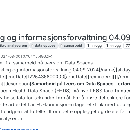
ing og informasjonsforvaltning 04.0
ikre analyserom
data spaces
samarbeid
1
innlegg
1
innlegg
77
, 2024-08-30T07:04:12.496Z
n
nger fra samarbeid på tvers om Data Spaces
eling og informasjonsforvaltning 04.09.2024[/name][allday]
te][endDate]1725436800000[/endDate][reminders][][/remi
][description]
Samarbeid på tvers om Data Spaces - erfari
pean Health Data Space (EHDS) må hvert EØS-land få noen
 av helsedata for sekundærformål. For å gjøre det enklere for
ette arbeidet har EU-kommisjonen laget et strukturert opple
undgren vil fortelle litt om dette opplegget og dele erfarin
analyserom.