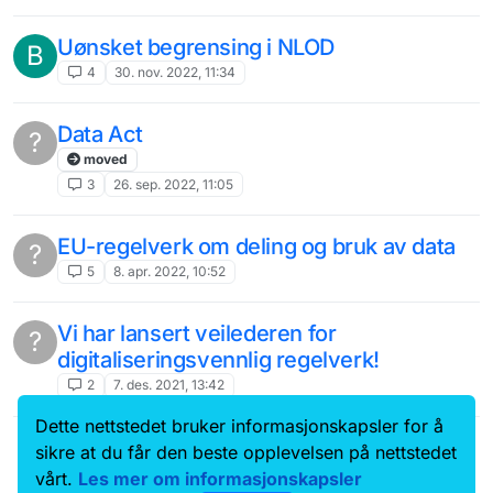
Uønsket begrensing i NLOD
B
4
30. nov. 2022, 11:34
Data Act
?
moved
3
26. sep. 2022, 11:05
EU-regelverk om deling og bruk av data
?
5
8. apr. 2022, 10:52
Vi har lansert veilederen for
?
digitaliseringsvennlig regelverk!
2
7. des. 2021, 13:42
Dette nettstedet bruker informasjonskapsler for å
Data.norge.no
Kontakt oss
sikre at du får den beste opplevelsen på nettstedet
Samtykke og brukervilkår
vårt.
Les mer om informasjonskapsler