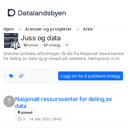
Hopp til innhold
Hjem
Arenaer og prosjekter
Arkiv
Juss og data
10
emner
37
innlegg
Diskuter juridiske utfordringer, få råd fra Nasjonalt ressurssenter
for deling av data og gi innspill på veiledere, høringssvar m.m.
Logg inn for å publisere innlegg
Nasjonalt ressurssenter for deling av
?
data
pinned
3
14. feb. 2022, 09:42