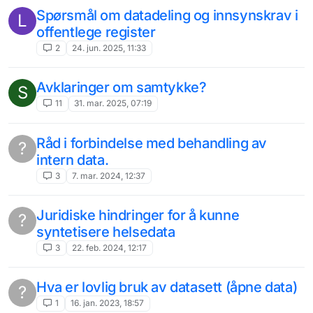
Spørsmål om datadeling og innsynskrav i
L
offentlege register
2
24. jun. 2025, 11:33
Avklaringer om samtykke?
S
11
31. mar. 2025, 07:19
Råd i forbindelse med behandling av
?
intern data.
3
7. mar. 2024, 12:37
Juridiske hindringer for å kunne
?
syntetisere helsedata
3
22. feb. 2024, 12:17
Hva er lovlig bruk av datasett (åpne data)
?
1
16. jan. 2023, 18:57