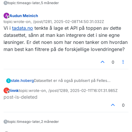
topic:timeago-later,5 måneder
Audun Meinich
A
Frakoblet
topic:wrote-on, /post/1281, 2025-02-08T14:50:31.032Z
Sist endret av
Vi i
tadata.no
tenkte å lage et API på toppen av dette
datasettet, sånn at man kan integrere det i sine egne
løsninger. Er det noen som har noen tanker om hvordan
man best kan filtrere på de forskjellige lovendringene?
0
stale.hoberg
Datasettet er nå også publisert på Felles
S
Datakatalog:
linnk
topic:wrote-on, /post/1289, 2025-02-11T16:01:31.985Z
L
https://data.norge.no/datasets/c0c6a87c-f597-
Sist endret av
Frakoblet
post-is-deleted
3735-965f-650be23426a0
0
topic:timeago-later,2 måneder