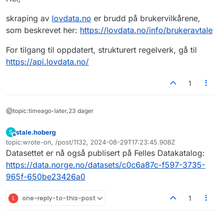
forskriftstekst, MEN den generelle lovdatasiden blir
med. Vi ønsker ikke å følge med på endringer i
skraping av
lovdata.no
er brudd på brukervilkårene,
lovdatasiden. Vet du om noen URL som leverer
som beskrevet her:
https://lovdata.no/info/brukeravtale
bare forskriften uten lovdatasiden?
For tilgang til oppdatert, strukturert regelverk, gå til
https://api.lovdata.no/
1
topic:timeago-later,23 dager
stale.hoberg
S
Frakoblet
topic:wrote-on, /post/1132, 2024-08-29T17:23:45.908Z
Sist endret av
Datasettet er nå også publisert på Felles Datakatalog:
https://data.norge.no/datasets/c0c6a87c-f597-3735-
965f-650be23426a0
L
one-reply-to-this-post
1