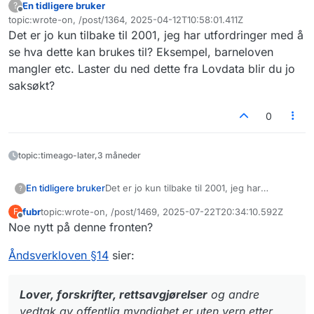
En tidligere bruker
?
Frakoblet
topic:wrote-on, /post/1364, 2025-04-12T10:58:01.411Z
Sist endret av
Det er jo kun tilbake til 2001, jeg har utfordringer med å
se hva dette kan brukes til? Eksempel, barneloven
mangler etc. Laster du ned dette fra Lovdata blir du jo
saksøkt?
0
topic:timeago-later,3 måneder
En tidligere bruker
Det er jo kun tilbake til 2001, jeg har
?
utfordringer med å se hva dette kan brukes
fubr
topic:wrote-on, /post/1469, 2025-07-22T20:34:10.592Z
F
til? Eksempel, barneloven mangler etc.
Sist endret av
Frakoblet
Noe nytt på denne fronten?
Laster du ned dette fra Lovdata blir du jo
saksøkt?
Åndsverkloven §14
sier:
Lover, forskrifter, rettsavgjørelser
og andre
vedtak av offentlig myndighet er uten vern etter