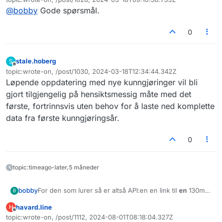
https://api.lovdata.no/v1/publicData/get/lti-2024-03-
Sist endret av
@
bobby
Gode spørsmål.
08.zip
Her er en sample XML fil (pretty-printed)
https://pastebin.com/JKd1GQFE
Spørs er hva livssyklusen her blir
0
Erstatter de filen med en ny/dato?
Legger de til flere komplette sett?
stale.hoberg
S
Legger de til flere filer men kun diff?
Frakoblet
topic:wrote-on, /post/1030, 2024-03-18T12:34:44.342Z
Sist endret av
Løpende oppdatering med nye kunngjøringer vil bli
gjort tilgjengelig på hensiktsmessig måte med det
første, fortrinnsvis uten behov for å laste ned komplette
data fra første kunngjøringsår.
0
topic:timeago-later,5 måneder
For den som lurer så er altså API:en en link til
en
130mb
bobby
B
zip-fil med sirka 35000 xml-filer.
havard.line
H
Direktelink (noter dato i url).
Frakoblet
topic:wrote-on, /post/1112, 2024-08-01T08:18:04.327Z
https://api.lovdata.no/v1/publicData/get/lti-2024-03-
Sist endret av