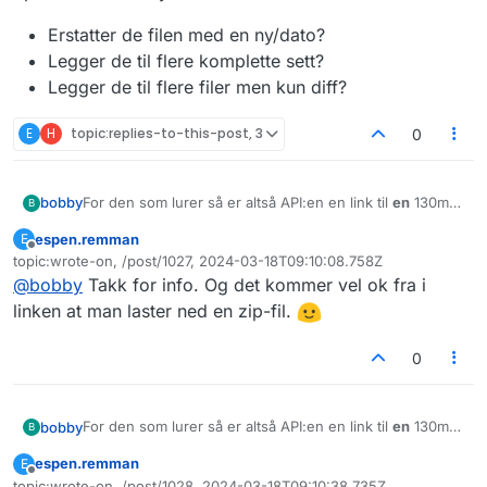
Erstatter de filen med en ny/dato?
Legger de til flere komplette sett?
Legger de til flere filer men kun diff?
E
H
topic:replies-to-this-post, 3
0
For den som lurer så er altså API:en en link til
en
130mb
bobby
B
zip-fil med sirka 35000 xml-filer.
espen.remman
E
Direktelink (noter dato i url).
Frakoblet
topic:wrote-on, /post/1027, 2024-03-18T09:10:08.758Z
https://api.lovdata.no/v1/publicData/get/lti-2024-03-
Sist endret av
@
bobby
Takk for info. Og det kommer vel ok fra i
08.zip
Her er en sample XML fil (pretty-printed)
https://pastebin.com/JKd1GQFE
linken at man laster ned en zip-fil.
Spørs er hva livssyklusen her blir
0
Erstatter de filen med en ny/dato?
Legger de til flere komplette sett?
Legger de til flere filer men kun diff?
For den som lurer så er altså API:en en link til
en
130mb
bobby
B
zip-fil med sirka 35000 xml-filer.
espen.remman
E
Direktelink (noter dato i url).
Frakoblet
topic:wrote-on, /post/1028, 2024-03-18T09:10:38.735Z