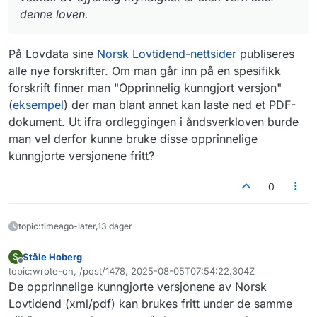
denne loven.
På Lovdata sine
Norsk Lovtidend-nettsider
publiseres
alle nye forskrifter. Om man går inn på en spesifikk
forskrift finner man "Opprinnelig kunngjort versjon"
(
eksempel
) der man blant annet kan laste ned et PDF-
dokument. Ut ifra ordleggingen i åndsverkloven burde
man vel derfor kunne bruke disse opprinnelige
kunngjorte versjonene fritt?
0
topic:timeago-later,13 dager
Ståle Hoberg
S
Frakoblet
topic:wrote-on, /post/1478, 2025-08-05T07:54:22.304Z
Sist endret av
De opprinnelige kunngjorte versjonene av Norsk
Lovtidend (xml/pdf) kan brukes fritt under de samme