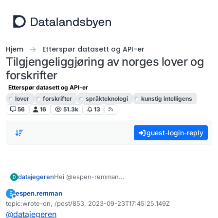
Hopp til innhold
Hjem
Etterspør datasett og API-er
Tilgjengeliggjøring av norges lover og
forskrifter
Etterspør datasett og API-er
lover
forskrifter
språkteknologi
kunstig intelligens
56
16
51.3k
13
guest-login-reply
Hei @espen-remman
datajegeren
D
Foreløpig svar frå Datajegeren er at vi ikkje ser
espen.remman
E
noko snarleg løysing på dette då dei konsoliderte
Vi skal undersøke om det pågår noko arbeid med
Frakoblet
topic:wrote-on, /post/853, 2023-09-23T17:45:25.149Z
utgåvene av norges lover og forskrifter ikkje finst i
dette.
Sist endret av
@
datajegeren
offentleg sektor, og det er dermed ikkje noko