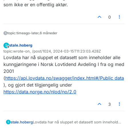
som ikke er en offentlig aktør.
0
topic:timeago-later,6 måneder
stale.hoberg
S
Frakoblet
topic:wrote-on, /post/1024, 2024-03-15T11:23:03.428Z
Sist endret av
Lovdata har nå sluppet et datasett som inneholder alle
kunngjøringene i Norsk Lovtidend Avdeling I fra og med
2001
(
https://api.lovdata.no/swagger/index.html#/Public data
), og gjort det tilgjengelig under
https://data.norge.no/nlod/no/2.0
3
stale.hoberg
Lovdata har nå sluppet et datasett som inneholder
S
alle kunngjøringene i Norsk Lovtidend Avdeling I