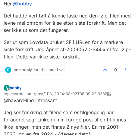
Hei
@
bobby
08.zip
Her er en sample XML fil (pretty-printed)
https://pastebin.com/JKd1GQFE
Det hadde vert tøft å kunne laste ned den .zip-filen med
Spørs er hva livssyklusen her blir
jevne mellomrom for å se etter siste forskrift. Men det
Erstatter de filen med en ny/dato?
ser ikke ut som det fungerer.
Legger de til flere komplette sett?
Legger de til flere filer men kun diff?
Ser ut som Lovdata bruker SF i URLen for å markere
siste forskrift. Jeg åpnet sf-20090520-544.xml fra .zip-
filen. Dette var ikke siste forskrift.
S
one-reply-to-this-post
0
bobby
B
Frakoblet
topic:wrote-on, /post/1113, 2024-08-02T08:09:22.333Z
Sist endret av bobby
8. feb. 2024, 08:12
@havard-line Intressant
Jeg ser for øvrig at filene som er tilgjengelig har
forandret seg. Linken i min forrige post til en fil finnes
ikke lenger, men det finnes 2 nye filer. En fra 2001-
2023, og en fra 2024 - {dagens dato}