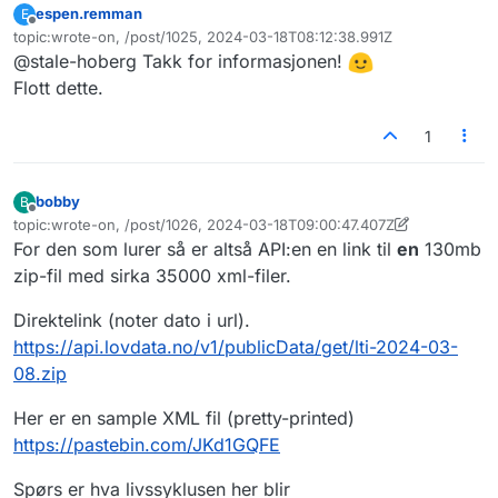
espen.remman
E
fra og med 2001
Frakoblet
topic:wrote-on, /post/1025, 2024-03-18T08:12:38.991Z
(
https://api.lovdata.no/swagger/index.html#/Publi
Sist endret av
@stale-hoberg Takk for informasjonen!
c data
), og gjort det tilgjengelig under
https://data.norge.no/nlod/no/2.0
Flott dette.
1
bobby
B
Frakoblet
topic:wrote-on, /post/1026, 2024-03-18T09:00:47.407Z
Sist endret av bobby
For den som lurer så er altså API:en en link til
en
130mb
zip-fil med sirka 35000 xml-filer.
Direktelink (noter dato i url).
https://api.lovdata.no/v1/publicData/get/lti-2024-03-
08.zip
Her er en sample XML fil (pretty-printed)
https://pastebin.com/JKd1GQFE
Spørs er hva livssyklusen her blir