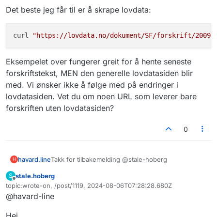
Det beste jeg får til er å skrape lovdata:
curl 
"https://lovdata.no/dokument/SF/forskrift/2009-
Eksempelet over fungerer greit for å hente seneste
forskriftstekst, MEN den generelle lovdatasiden blir
med. Vi ønsker ikke å følge med på endringer i
lovdatasiden. Vet du om noen URL som leverer bare
forskriften uten lovdatasiden?
0
Takk for tilbakemelding @stale-hoberg
havard.line
H
stale.hoberg
S
Det beste jeg får til er å skrape lovdata:
Frakoblet
topic:wrote-on, /post/1119, 2024-08-06T07:28:28.680Z
Sist endret av
@havard-line
Eksempelet over fungerer greit for å hente seneste
Hei,