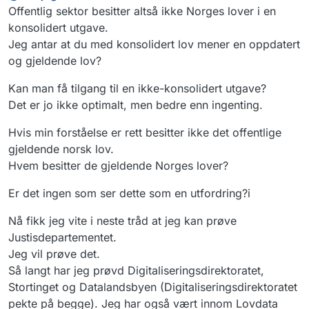
offentleg verksemd ein kan be om å dele, eller
Offentlig sektor besitter altså ikke Norges lover i en
rette eit innsynskrav til.
konsolidert utgave.
Jeg antar at du med konsolidert lov mener en oppdatert
og gjeldende lov?
Kan man få tilgang til en ikke-konsolidert utgave?
Det er jo ikke optimalt, men bedre enn ingenting.
Hvis min forståelse er rett besitter ikke det offentlige
gjeldende norsk lov.
Hvem besitter de gjeldende Norges lover?
Er det ingen som ser dette som en utfordring?i
Nå fikk jeg vite i neste tråd at jeg kan prøve
Justisdepartementet.
Jeg vil prøve det.
Så langt har jeg prøvd Digitaliseringsdirektoratet,
Stortinget og Datalandsbyen (Digitaliseringsdirektoratet
pekte på begge). Jeg har også vært innom Lovdata