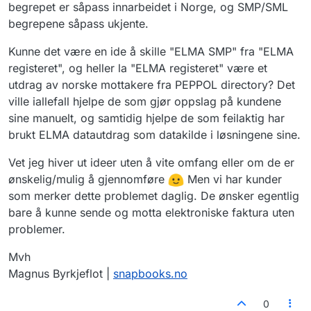
begrepet er såpass innarbeidet i Norge, og SMP/SML
begrepene såpass ukjente.
Kunne det være en ide å skille "ELMA SMP" fra "ELMA
registeret", og heller la "ELMA registeret" være et
utdrag av norske mottakere fra PEPPOL directory? Det
ville iallefall hjelpe de som gjør oppslag på kundene
sine manuelt, og samtidig hjelpe de som feilaktig har
brukt ELMA datautdrag som datakilde i løsningene sine.
Vet jeg hiver ut ideer uten å vite omfang eller om de er
ønskelig/mulig å gjennomføre
Men vi har kunder
som merker dette problemet daglig. De ønsker egentlig
bare å kunne sende og motta elektroniske faktura uten
problemer.
Mvh
Magnus Byrkjeflot |
snapbooks.no
0