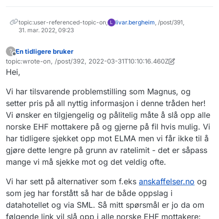
topic:user-referenced-topic-on,
livar.bergheim
, /post/391,
L
31. mar. 2022, 09:23
En tidligere bruker
?
Frakoblet
topic:wrote-on, /post/392, 2022-03-31T10:10:16.460Z
Sist endret av En tidligere bruker
Hei,
Vi har tilsvarende problemstilling som Magnus, og
setter pris på all nyttig informasjon i denne tråden her!
Vi ønsker en tilgjengelig og pålitelig måte å slå opp alle
norske EHF mottakere på og gjerne på fil hvis mulig. Vi
har tidligere sjekket opp mot ELMA men vi får ikke til å
gjøre dette lengre på grunn av ratelimit - det er såpass
mange vi må sjekke mot og det veldig ofte.
Vi har sett på alternativer som f.eks
anskaffelser.no
og
som jeg har forstått så har de både oppslag i
datahotellet og via SML. Så mitt spørsmål er jo da om
følgende link vil slå opp i alle norske EHF mottakere: