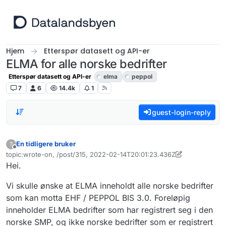
Hopp til innhold
Hjem
Etterspør datasett og API-er
ELMA for alle norske bedrifter
Etterspør datasett og API-er
elma
peppol
7
6
14.4k
1
guest-login-reply
En tidligere bruker
?
Frakoblet
topic:wrote-on, /post/315, 2022-02-14T20:01:23.436Z
Sist endret av livar.bergheim
11. jan. 2024, 09:10
Hei.
Vi skulle ønske at ELMA inneholdt alle norske bedrifter
som kan motta EHF / PEPPOL BIS 3.0. Foreløpig
inneholder ELMA bedrifter som har registrert seg i den
norske SMP, og ikke norske bedrifter som er registrert