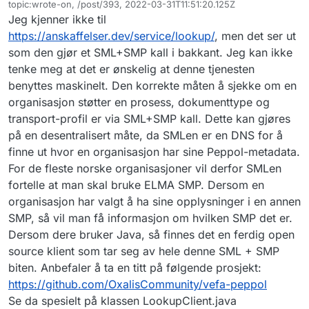
Frakoblet
topic:wrote-on, /post/393, 2022-03-31T11:51:20.125Z
Sist endret av
Jeg kjenner ikke til
https://anskaffelser.dev/service/lookup/
, men det ser ut
som den gjør et SML+SMP kall i bakkant. Jeg kan ikke
tenke meg at det er ønskelig at denne tjenesten
benyttes maskinelt. Den korrekte måten å sjekke om en
organisasjon støtter en prosess, dokumenttype og
transport-profil er via SML+SMP kall. Dette kan gjøres
på en desentralisert måte, da SMLen er en DNS for å
finne ut hvor en organisasjon har sine Peppol-metadata.
For de fleste norske organisasjoner vil derfor SMLen
fortelle at man skal bruke ELMA SMP. Dersom en
organisasjon har valgt å ha sine opplysninger i en annen
SMP, så vil man få informasjon om hvilken SMP det er.
Dersom dere bruker Java, så finnes det en ferdig open
source klient som tar seg av hele denne SML + SMP
biten. Anbefaler å ta en titt på følgende prosjekt:
https://github.com/OxalisCommunity/vefa-peppol
Se da spesielt på klassen LookupClient.java