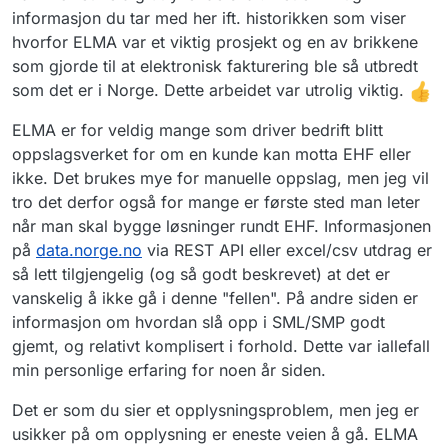
informasjon du tar med her ift. historikken som viser
hvorfor ELMA var et viktig prosjekt og en av brikkene
som gjorde til at elektronisk fakturering ble så utbredt
som det er i Norge. Dette arbeidet var utrolig viktig.
ELMA er for veldig mange som driver bedrift blitt
oppslagsverket for om en kunde kan motta EHF eller
ikke. Det brukes mye for manuelle oppslag, men jeg vil
tro det derfor også for mange er første sted man leter
når man skal bygge løsninger rundt EHF. Informasjonen
på
data.norge.no
via REST API eller excel/csv utdrag er
så lett tilgjengelig (og så godt beskrevet) at det er
vanskelig å ikke gå i denne "fellen". På andre siden er
informasjon om hvordan slå opp i SML/SMP godt
gjemt, og relativt komplisert i forhold. Dette var iallefall
min personlige erfaring for noen år siden.
Det er som du sier et opplysningsproblem, men jeg er
usikker på om opplysning er eneste veien å gå. ELMA