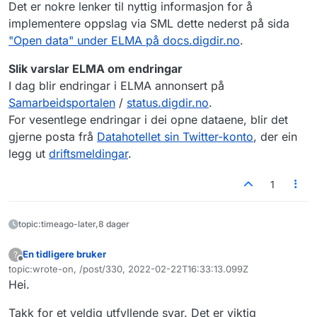
Det er nokre lenker til nyttig informasjon for å
implementere oppslag via SML dette nederst på sida
"Open data" under ELMA på docs.digdir.no
.
Slik varslar ELMA om endringar
I dag blir endringar i ELMA annonsert på
Samarbeidsportalen
/
status.digdir.no
.
For vesentlege endringar i dei opne dataene, blir det
gjerne posta frå
Datahotellet sin Twitter-konto
, der ein
legg ut
driftsmeldingar
.
1
topic:timeago-later,8 dager
En tidligere bruker
?
Frakoblet
topic:wrote-on, /post/330, 2022-02-22T16:33:13.099Z
Sist endret av
Hei.
Takk for et veldig utfyllende svar. Det er viktig