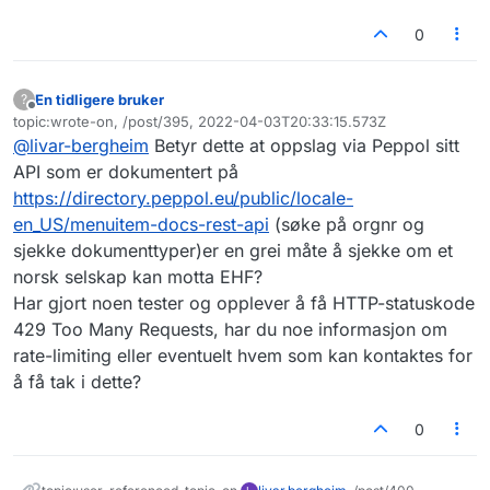
0
En tidligere bruker
?
Frakoblet
topic:wrote-on, /post/395, 2022-04-03T20:33:15.573Z
Sist endret av
@
livar-bergheim
Betyr dette at oppslag via Peppol sitt
API som er dokumentert på
https://directory.peppol.eu/public/locale-
en_US/menuitem-docs-rest-api
(søke på orgnr og
sjekke dokumenttyper)er en grei måte å sjekke om et
norsk selskap kan motta EHF?
Har gjort noen tester og opplever å få HTTP-statuskode
429 Too Many Requests, har du noe informasjon om
rate-limiting eller eventuelt hvem som kan kontaktes for
å få tak i dette?
0