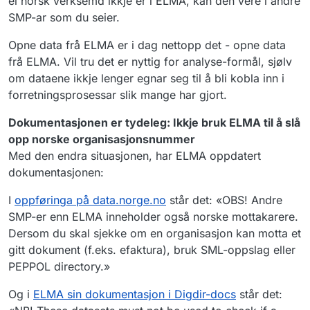
ei norsk verksemd ikkje er i ELMA, kan den vere i andre
SMP-ar som du seier.
Opne data frå ELMA er i dag nettopp det - opne data
frå ELMA. Vil tru det er nyttig for analyse-formål, sjølv
om dataene ikkje lenger egnar seg til å bli kobla inn i
forretningsprosessar slik mange har gjort.
Dokumentasjonen er tydeleg: Ikkje bruk ELMA til å slå
opp norske organisasjonsnummer
Med den endra situasjonen, har ELMA oppdatert
dokumentasjonen:
I
oppføringa på data.norge.no
står det: «OBS! Andre
SMP-er enn ELMA inneholder også norske mottakarere.
Dersom du skal sjekke om en organisasjon kan motta et
gitt dokument (f.eks. efaktura), bruk SML-oppslag eller
PEPPOL directory.»
Og i
ELMA sin dokumentasjon i Digdir-docs
står det: