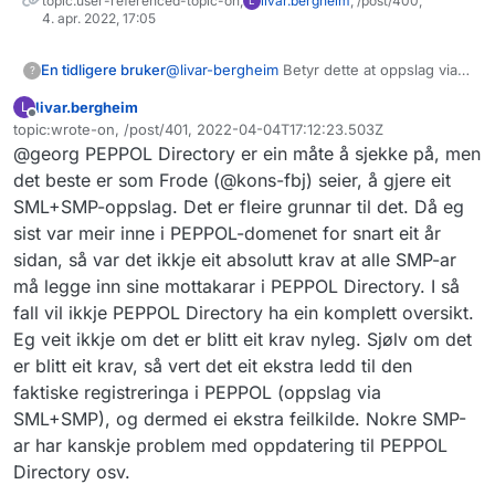
topic:user-referenced-topic-on,
livar.bergheim
, /post/400,
L
4. apr. 2022, 17:05
En tidligere bruker
@
livar-bergheim
Betyr dette at oppslag via
?
Peppol sitt API som er dokumentert på
livar.bergheim
L
https://directory.peppol.eu/public/locale-
Frakoblet
topic:wrote-on, /post/401, 2022-04-04T17:12:23.503Z
en_US/menuitem-docs-rest-api
(søke på
Sist endret av
@georg PEPPOL Directory er ein måte å sjekke på, men
orgnr og sjekke dokumenttyper)er en grei
måte å sjekke om et norsk selskap kan
det beste er som Frode (@kons-fbj) seier, å gjere eit
motta EHF?
SML+SMP-oppslag. Det er fleire grunnar til det. Då eg
Har gjort noen tester og opplever å få
sist var meir inne i PEPPOL-domenet for snart eit år
HTTP-statuskode 429 Too Many Requests,
sidan, så var det ikkje eit absolutt krav at alle SMP-ar
har du noe informasjon om rate-limiting eller
eventuelt hvem som kan kontaktes for å få
må legge inn sine mottakarar i PEPPOL Directory. I så
tak i dette?
fall vil ikkje PEPPOL Directory ha ein komplett oversikt.
Eg veit ikkje om det er blitt eit krav nyleg. Sjølv om det
er blitt eit krav, så vert det eit ekstra ledd til den
faktiske registreringa i PEPPOL (oppslag via
SML+SMP), og dermed ei ekstra feilkilde. Nokre SMP-
ar har kanskje problem med oppdatering til PEPPOL
Directory osv.