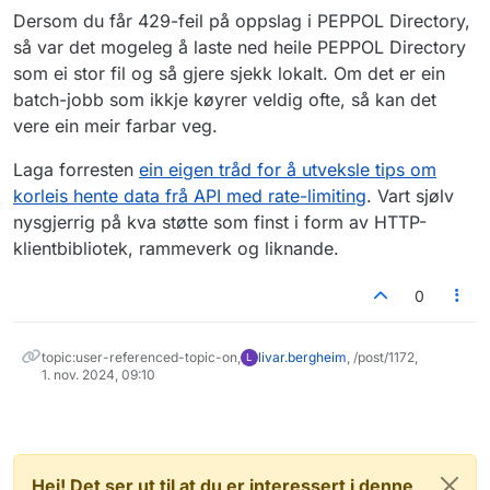
Dersom du får 429-feil på oppslag i PEPPOL Directory,
så var det mogeleg å laste ned heile PEPPOL Directory
som ei stor fil og så gjere sjekk lokalt. Om det er ein
batch-jobb som ikkje køyrer veldig ofte, så kan det
vere ein meir farbar veg.
Laga forresten
ein eigen tråd for å utveksle tips om
korleis hente data frå API med rate-limiting
. Vart sjølv
nysgjerrig på kva støtte som finst i form av HTTP-
klientbibliotek, rammeverk og liknande.
0
topic:user-referenced-topic-on,
livar.bergheim
, /post/1172,
L
1. nov. 2024, 09:10
Hei! Det ser ut til at du er interessert i denne