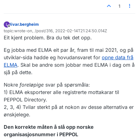
1
livar.bergheim
L
Frakoblet
topic:wrote-on, /post/316, 2022-02-14T21:24:50.014Z
Sist endret av
Eit kjent problem. Bra du tek det opp.
Eg jobba med ELMA eit par år, fram til mai 2021, og på
utviklar-sida hadde eg hovudansvaret for
opne data frå
ELMA
. Skal be andre som jobbar med ELMA i dag om å
sjå på dette.
Nokre
foreløpige
svar på spørsmåla:
1) ELMA eksporterer alle registrerte mottakarar til
PEPPOL Directory.
2, 3, 4) Tvilar sterkt på at nokon av desse alternativa er
ønskjelege.
Den korrekte måten å slå opp norske
organisasjosnummer i PEPPOL