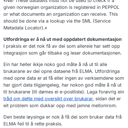
«NB! These datasets must not be used to check if a
given norwegian organization is registered in PEPPOL
or what documents an organization can receive. This
should be done via a lookup via the SML (Service
Metadata Locator).»
Utfordringa er å nå ut med oppdatert dokumentasjon
I praksis er det nok få av dei som allereie har sett opp
integrasjon som går tilbake og leser dokumentasjonen.
Ein har heller ikkje noko god måte å nå ut til alle
brukarane av dei opne dataene frå ELMA. Utfordringa
med opne data er at få eller ingen av verksemdene som
har gjort data tilgjengeleg, har nokon god måte å nå ut
til brukarane (til dømes ei e-postliste). Laga forøvrig ein
tråd om dette med oversikt over brukarar
, sidan det er
eit problem som dukkar opp med jamne mellomrom.
Den beste løysinga er nok å få dei som brukar data frå
ELMA feil til å rette praksis.