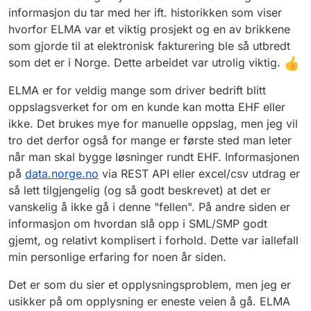
informasjon du tar med her ift. historikken som viser
hvorfor ELMA var et viktig prosjekt og en av brikkene
som gjorde til at elektronisk fakturering ble så utbredt
som det er i Norge. Dette arbeidet var utrolig viktig.
ELMA er for veldig mange som driver bedrift blitt
oppslagsverket for om en kunde kan motta EHF eller
ikke. Det brukes mye for manuelle oppslag, men jeg vil
tro det derfor også for mange er første sted man leter
når man skal bygge løsninger rundt EHF. Informasjonen
på
data.norge.no
via REST API eller excel/csv utdrag er
så lett tilgjengelig (og så godt beskrevet) at det er
vanskelig å ikke gå i denne "fellen". På andre siden er
informasjon om hvordan slå opp i SML/SMP godt
gjemt, og relativt komplisert i forhold. Dette var iallefall
min personlige erfaring for noen år siden.
Det er som du sier et opplysningsproblem, men jeg er
usikker på om opplysning er eneste veien å gå. ELMA