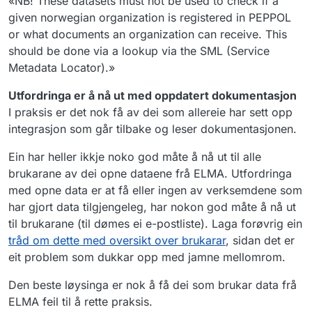
«NB! These datasets must not be used to check if a
given norwegian organization is registered in PEPPOL
or what documents an organization can receive. This
should be done via a lookup via the SML (Service
Metadata Locator).»
Utfordringa er å nå ut med oppdatert dokumentasjon
I praksis er det nok få av dei som allereie har sett opp
integrasjon som går tilbake og leser dokumentasjonen.
Ein har heller ikkje noko god måte å nå ut til alle
brukarane av dei opne dataene frå ELMA. Utfordringa
med opne data er at få eller ingen av verksemdene som
har gjort data tilgjengeleg, har nokon god måte å nå ut
til brukarane (til dømes ei e-postliste). Laga forøvrig ein
tråd om dette med oversikt over brukarar
, sidan det er
eit problem som dukkar opp med jamne mellomrom.
Den beste løysinga er nok å få dei som brukar data frå
ELMA feil til å rette praksis.