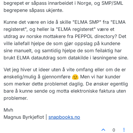
begrepet er såpass innarbeidet i Norge, og SMP/SML
begrepene såpass ukjente.
Kunne det være en ide å skille "ELMA SMP" fra "ELMA
registeret", og heller la "ELMA registeret" være et
utdrag av norske mottakere fra PEPPOL directory? Det
ville iallefall hjelpe de som gjør oppslag på kundene
sine manuelt, og samtidig hjelpe de som feilaktig har
brukt ELMA datautdrag som datakilde i løsningene sine.
Vet jeg hiver ut ideer uten å vite omfang eller om de er
ønskelig/mulig å gjennomføre
Men vi har kunder
som merker dette problemet daglig. De ønsker egentlig
bare å kunne sende og motta elektroniske faktura uten
problemer.
Mvh
Magnus Byrkjeflot |
snapbooks.no
0