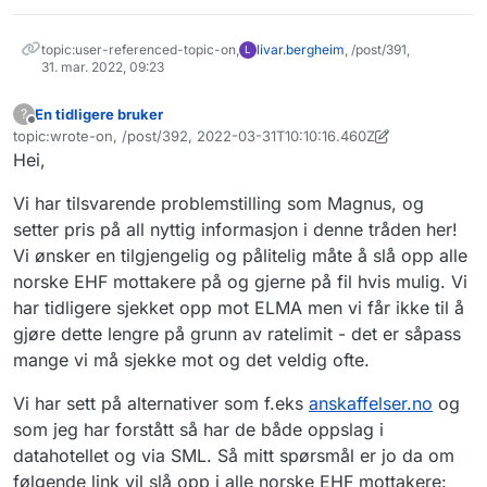
topic:user-referenced-topic-on,
livar.bergheim
, /post/391,
L
31. mar. 2022, 09:23
En tidligere bruker
?
Frakoblet
topic:wrote-on, /post/392, 2022-03-31T10:10:16.460Z
Sist endret av En tidligere bruker
Hei,
Vi har tilsvarende problemstilling som Magnus, og
setter pris på all nyttig informasjon i denne tråden her!
Vi ønsker en tilgjengelig og pålitelig måte å slå opp alle
norske EHF mottakere på og gjerne på fil hvis mulig. Vi
har tidligere sjekket opp mot ELMA men vi får ikke til å
gjøre dette lengre på grunn av ratelimit - det er såpass
mange vi må sjekke mot og det veldig ofte.
Vi har sett på alternativer som f.eks
anskaffelser.no
og
som jeg har forstått så har de både oppslag i
datahotellet og via SML. Så mitt spørsmål er jo da om
følgende link vil slå opp i alle norske EHF mottakere: