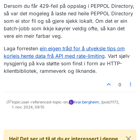
Dersom du får 429-feil på oppslag i PEPPOL Directory,
så var det mogeleg å laste ned heile PEPPOL Directory
som ei stor fil og så gjere sjekk lokalt. Om det er ein
batch-jobb som ikkje køyrer veldig ofte, så kan det
vere ein meir farbar veg.
Laga forresten
ein eigen tråd for å utveksle tips om
korleis hente data frå API med rate-limiting
. Vart sjølv
nysgjerrig på kva støtte som finst i form av HTTP-
klientbibliotek, rammeverk og liknande.
0
topic:user-referenced-topic-on,
livar.bergheim
, /post/1172,
L
1. nov. 2024, 09:10
Hei! Det ser ut til at du er interessert i denne