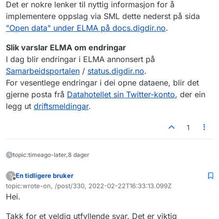
Det er nokre lenker til nyttig informasjon for å
implementere oppslag via SML dette nederst på sida
"Open data" under ELMA på docs.digdir.no
.
Slik varslar ELMA om endringar
I dag blir endringar i ELMA annonsert på
Samarbeidsportalen
/
status.digdir.no
.
For vesentlege endringar i dei opne dataene, blir det
gjerne posta frå
Datahotellet sin Twitter-konto
, der ein
legg ut
driftsmeldingar
.
1
topic:timeago-later,8 dager
En tidligere bruker
?
Frakoblet
topic:wrote-on, /post/330, 2022-02-22T16:33:13.099Z
Sist endret av
Hei.
Takk for et veldig utfyllende svar. Det er viktig