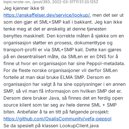
Frakoblet
topic:wrote-on, /post/393, 2022-03-31T11:51:20.125Z
Sist endret av
Jeg kjenner ikke til
https://anskaffelser.dev/service/lookup/
, men det ser ut
som den gjør et SML+SMP kall i bakkant. Jeg kan ikke
tenke meg at det er ønskelig at denne tjenesten
benyttes maskinelt. Den korrekte måten å sjekke om en
organisasjon støtter en prosess, dokumenttype og
transport-profil er via SML+SMP kall. Dette kan gjøres
på en desentralisert måte, da SMLen er en DNS for å
finne ut hvor en organisasjon har sine Peppol-metadata.
For de fleste norske organisasjoner vil derfor SMLen
fortelle at man skal bruke ELMA SMP. Dersom en
organisasjon har valgt å ha sine opplysninger i en annen
SMP, så vil man få informasjon om hvilken SMP det er.
Dersom dere bruker Java, så finnes det en ferdig open
source klient som tar seg av hele denne SML + SMP
biten. Anbefaler å ta en titt på følgende prosjekt:
https://github.com/OxalisCommunity/vefa-peppol
Se da spesielt på klassen LookupClient.java