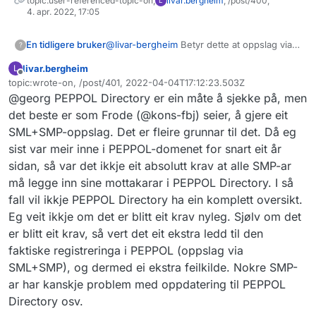
topic:user-referenced-topic-on,
livar.bergheim
, /post/400,
L
4. apr. 2022, 17:05
En tidligere bruker
@
livar-bergheim
Betyr dette at oppslag via
?
Peppol sitt API som er dokumentert på
livar.bergheim
L
https://directory.peppol.eu/public/locale-
Frakoblet
topic:wrote-on, /post/401, 2022-04-04T17:12:23.503Z
en_US/menuitem-docs-rest-api
(søke på
Sist endret av
@georg PEPPOL Directory er ein måte å sjekke på, men
orgnr og sjekke dokumenttyper)er en grei
måte å sjekke om et norsk selskap kan
det beste er som Frode (@kons-fbj) seier, å gjere eit
motta EHF?
SML+SMP-oppslag. Det er fleire grunnar til det. Då eg
Har gjort noen tester og opplever å få
sist var meir inne i PEPPOL-domenet for snart eit år
HTTP-statuskode 429 Too Many Requests,
sidan, så var det ikkje eit absolutt krav at alle SMP-ar
har du noe informasjon om rate-limiting eller
eventuelt hvem som kan kontaktes for å få
må legge inn sine mottakarar i PEPPOL Directory. I så
tak i dette?
fall vil ikkje PEPPOL Directory ha ein komplett oversikt.
Eg veit ikkje om det er blitt eit krav nyleg. Sjølv om det
er blitt eit krav, så vert det eit ekstra ledd til den
faktiske registreringa i PEPPOL (oppslag via
SML+SMP), og dermed ei ekstra feilkilde. Nokre SMP-
ar har kanskje problem med oppdatering til PEPPOL
Directory osv.