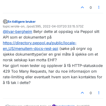
0
En tidligere bruker
?
Frakoblet
topic:wrote-on, /post/395, 2022-04-03T20:33:15.573Z
Sist endret av
@
livar-bergheim
Betyr dette at oppslag via Peppol sitt
API som er dokumentert på
https://directory.peppol.eu/public/locale-
en_US/menuitem-docs-rest-api
(søke på orgnr og
sjekke dokumenttyper)er en grei måte å sjekke om et
norsk selskap kan motta EHF?
Har gjort noen tester og opplever å få HTTP-statuskode
429 Too Many Requests, har du noe informasjon om
rate-limiting eller eventuelt hvem som kan kontaktes for
å få tak i dette?
0