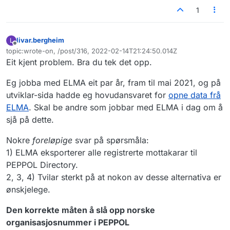
1
livar.bergheim
L
Frakoblet
topic:wrote-on, /post/316, 2022-02-14T21:24:50.014Z
Sist endret av
Eit kjent problem. Bra du tek det opp.
Eg jobba med ELMA eit par år, fram til mai 2021, og på
utviklar-sida hadde eg hovudansvaret for
opne data frå
ELMA
. Skal be andre som jobbar med ELMA i dag om å
sjå på dette.
Nokre
foreløpige
svar på spørsmåla:
1) ELMA eksporterer alle registrerte mottakarar til
PEPPOL Directory.
2, 3, 4) Tvilar sterkt på at nokon av desse alternativa er
ønskjelege.
Den korrekte måten å slå opp norske
organisasjosnummer i PEPPOL