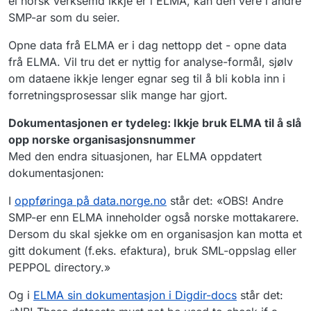
ei norsk verksemd ikkje er i ELMA, kan den vere i andre
SMP-ar som du seier.
Opne data frå ELMA er i dag nettopp det - opne data
frå ELMA. Vil tru det er nyttig for analyse-formål, sjølv
om dataene ikkje lenger egnar seg til å bli kobla inn i
forretningsprosessar slik mange har gjort.
Dokumentasjonen er tydeleg: Ikkje bruk ELMA til å slå
opp norske organisasjonsnummer
Med den endra situasjonen, har ELMA oppdatert
dokumentasjonen:
I
oppføringa på data.norge.no
står det: «OBS! Andre
SMP-er enn ELMA inneholder også norske mottakarere.
Dersom du skal sjekke om en organisasjon kan motta et
gitt dokument (f.eks. efaktura), bruk SML-oppslag eller
PEPPOL directory.»
Og i
ELMA sin dokumentasjon i Digdir-docs
står det: