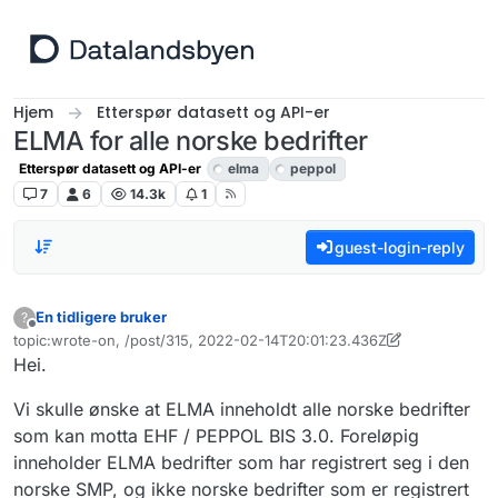
Hopp til innhold
Hjem
Etterspør datasett og API-er
ELMA for alle norske bedrifter
Etterspør datasett og API-er
elma
peppol
7
6
14.3k
1
guest-login-reply
En tidligere bruker
?
Frakoblet
topic:wrote-on, /post/315, 2022-02-14T20:01:23.436Z
Sist endret av livar.bergheim
11. jan. 2024, 09:10
Hei.
Vi skulle ønske at ELMA inneholdt alle norske bedrifter
som kan motta EHF / PEPPOL BIS 3.0. Foreløpig
inneholder ELMA bedrifter som har registrert seg i den
norske SMP, og ikke norske bedrifter som er registrert