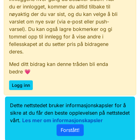
du er innlogget, kommer du alltid tilbake til
nøyaktig der du var sist, og du kan velge å bli
varslet om nye svar (via e-post eller push-
varsel). Du kan også lagre bokmerker og gi
tommel opp til innlegg for å vise andre i
fellesskapet at du setter pris på bidragene
deres.
Med ditt bidrag kan denne tråden bli enda
bedre 💗
Logg inn
Dette nettstedet bruker informasjonskapsler for å
Data.norge.no
Kontakt oss
sikre at du får den beste opplevelsen på nettstedet
Samtykke og brukervilkår
vårt.
Les mer om informasjonskapsler
Tilgjengelighetserklæring
Forstått!
Personvernerklæring