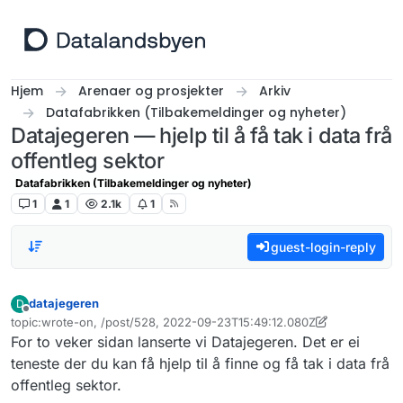
Hopp til innhold
Hjem
Arenaer og prosjekter
Arkiv
Datafabrikken (Tilbakemeldinger og nyheter)
Datajegeren — hjelp til å få tak i data frå
offentleg sektor
Datafabrikken (Tilbakemeldinger og nyheter)
1
1
2.1k
1
guest-login-reply
datajegeren
D
Frakoblet
topic:wrote-on, /post/528, 2022-09-23T15:49:12.080Z
Sist endret av christiane.andrea.frohlich
For to veker sidan lanserte vi Datajegeren. Det er ei
teneste der du kan få hjelp til å finne og få tak i data frå
offentleg sektor.