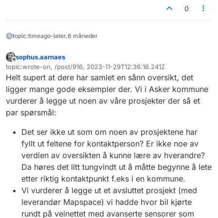
0
topic:timeago-later,6 måneder
sophus.aarnaes
Frakoblet
topic:wrote-on, /post/916, 2023-11-29T12:36:16.241Z
Sist endret av
Helt supert at dere har samlet en sånn oversikt, det
ligger mange gode eksempler der. Vi i Asker kommune
vurderer å legge ut noen av våre prosjekter der så et
par spørsmål:
Det ser ikke ut som om noen av prosjektene har
fyllt ut feltene for kontaktperson? Er ikke noe av
verdien av oversikten å kunne lære av hverandre?
Da høres det litt tungvindt ut å måtte begynne å lete
etter riktig kontaktpunkt f.eks i en kommune.
Vi vurderer å legge ut et avsluttet prosjekt (med
leverandør Mapspace) vi hadde hvor bil kjørte
rundt på veinettet med avanserte sensorer som