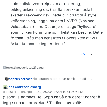
automatisk (ved hjelp av maskinlæring,
bildegjenkjenning osv) kartla sprekker i asfalt,
skader i rekkverk osv. Dette blir brukt til å styre
veiforvaltning, legge inn data i NVDB (Nasjonal
Veidatabank) mm. Det er jo en slags "hyllevare"
som hvilken kommune som helst kan bestille. Det er
fortsatt i tråd men hensikten til oversikten av vi i
Asker kommune legger det ut?
2
topic:timeago-later,21 dager
Helt supert at dere har samlet en sånn
sophus.aarnaes
oversikt, det ligger mange gode eksempler
jens.andresen.osberg
der. Vi i Asker kommune vurderer å legge ut
Det ser ikke ut som om noen av
Frakoblet
topic:wrote-on, /post/934, 2023-12-20T14:41:06.624Z
noen av våre prosjekter der så et par
prosjektene har fyllt ut feltene for
Sist endret av
@sophus-aarnaes Hei Sophus! Så bra dere vurderer å
spørsmål:
kontaktperson? Er ikke noe av verdien av
oversikten å kunne lære av hverandre?
legge ut noen prosjekter! Til dine spørsmål:
Da høres det litt tungvindt ut å måtte