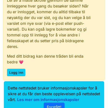
Lei av å måtte skrolle gjennom de samme
innleggene hver gang du besøker siden? Når
du er innlogget, kommer du alltid tilbake til
nøyaktig der du var sist, og du kan velge å bli
varslet om nye svar (via e-post eller push-
varsel). Du kan også lagre bokmerker og gi
tommel opp til innlegg for å vise andre i
fellesskapet at du setter pris på bidragene
deres.
Med ditt bidrag kan denne tråden bli enda
bedre 💗
Logg inn
Dette nettstedet bruker informasjonskapsler for å
Data.norge.no
Kontakt oss
sikre at du får den beste opplevelsen på nettstedet
Samtykke og brukervilkår
vårt.
Les mer om informasjonskapsler
Tilgjengelighetserklæring
Forstått!