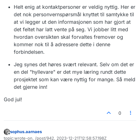
begynne å lete etter riktig kontaktpunkt
Helt enig at kontaktpersoner er veldig nyttig. Her er
f.eks i en kommune.
det nok personvernspørsmål knyttet til samtykke til
Vi vurderer å legge ut et avsluttet
at vi legger ut den informasjonen som har gjort at
prosjekt (med leverandør Mapspace) vi
hadde hvor bil kjørte rundt på veinettet
det feltet har latt vente på seg. Vi jobber litt med
med avanserte sensorer som automatisk
hvordan oversikten skal forvaltes fremover og
(ved hjelp av maskinlæring,
kommer nok til å adressere dette i denne
bildegjenkjenning osv) kartla sprekker i
forbindelsen.
asfalt, skader i rekkverk osv. Dette blir
brukt til å styre veiforvaltning, legge inn
Jeg synes det høres svært relevant. Selv om det er
data i NVDB (Nasjonal Veidatabank) mm.
Det er jo en slags "hyllevare" som hvilken
en del "hyllevare" er det mye læring rundt dette
kommune som helst kan bestille. Det er
prosjektet som kan være nyttig for mange. Så meld
fortsatt i tråd men hensikten til oversikten
det gjerne inn!
av vi i Asker kommune legger det ut?
God jul!
0
sophus.aarnaes
Frakoblet
topic:wrote-on, /post/942, 2023-12-21T12:58:57.198Z