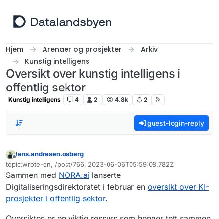
Hopp til innhold
Hjem
Arenaer og prosjekter
Arkiv
Kunstig intelligens
Oversikt over kunstig intelligens i
offentlig sektor
Kunstig intelligens
4
2
4.8k
2
guest-login-reply
jens.andresen.osberg
Frakoblet
topic:wrote-on, /post/766, 2023-06-06T05:59:08.782Z
Sist endret av
Sammen med
NORA.ai
lanserte
Digitaliseringsdirektoratet i februar en
oversikt over KI-
prosjekter i offentlig sektor
.
Oversikten er en viktig ressurs som henger tett sammen