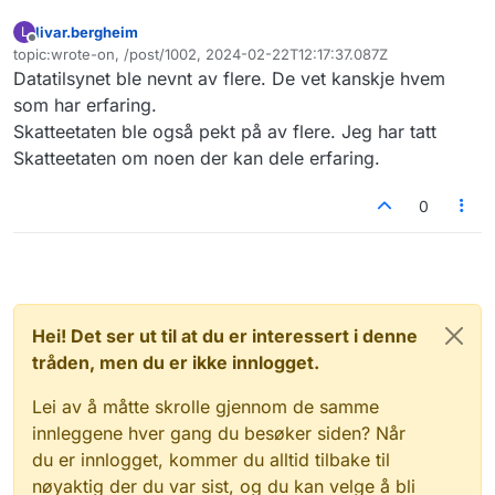
livar.bergheim
L
Frakoblet
topic:wrote-on, /post/1002, 2024-02-22T12:17:37.087Z
Sist endret av
Datatilsynet ble nevnt av flere. De vet kanskje hvem
som har erfaring.
Skatteetaten ble også pekt på av flere. Jeg har tatt
Skatteetaten om noen der kan dele erfaring.
0
Hei! Det ser ut til at du er interessert i denne
tråden, men du er ikke innlogget.
Lei av å måtte skrolle gjennom de samme
innleggene hver gang du besøker siden? Når
du er innlogget, kommer du alltid tilbake til
nøyaktig der du var sist, og du kan velge å bli