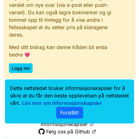
varslet om nye svar (via e-post eller push-
varsel). Du kan også lagre bokmerker og gi
tommel opp til innlegg for å vise andre i
fellesskapet at du setter pris på bidragene
deres.
Med ditt bidrag kan denne tråden bli enda
bedre 💗
Logg inn
Dette nettstedet bruker informasjonskapsler for å
Data.norge.no
Kontakt oss
sikre at du får den beste opplevelsen på nettstedet
Samtykke og brukervilkår
vårt.
Les mer om informasjonskapsler
Tilgjengelighetserklæring
Forstått!
Personvernerklæring
Informasjonskapsler
Følg oss på Github