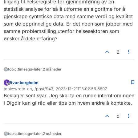
tilgang til helseregistre for gjennomføring av en
statistisk analyse for så å utforme en algoritme for å
gjenskape syntetiske data med samme verdi og kvalitet
som de opprinnelige data. Er det noen som jobber med
samme problemstilling utenfor helsesektoren som
ønsker å dele erfaring?
2
topic:timeago-later,2 måneder
livar.bergheim
L
Frakoblet
topic:wrote-on, /post/943, 2023-12-21T13:02:56.669Z
Sist endret av
Beklager sent svar. Jeg skal ta en runde internt om noen
i Digdir kan gi råd eller tips om hvem andre å kontakte.
0
topic:timeago-later,2 måneder