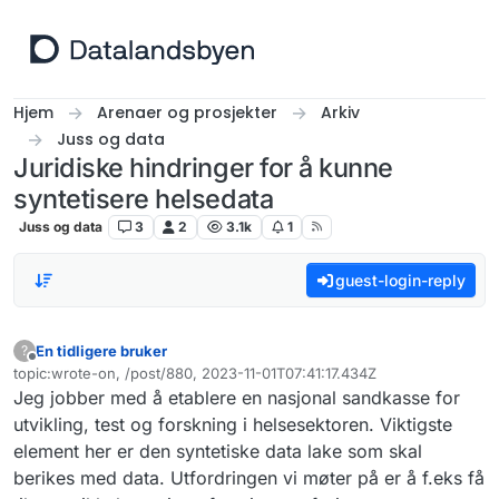
Hopp til innhold
Hjem
Arenaer og prosjekter
Arkiv
Juss og data
Juridiske hindringer for å kunne
syntetisere helsedata
Juss og data
3
2
3.1k
1
guest-login-reply
En tidligere bruker
?
Frakoblet
topic:wrote-on, /post/880, 2023-11-01T07:41:17.434Z
Sist endret av
Jeg jobber med å etablere en nasjonal sandkasse for
utvikling, test og forskning i helsesektoren. Viktigste
element her er den syntetiske data lake som skal
berikes med data. Utfordringen vi møter på er å f.eks få