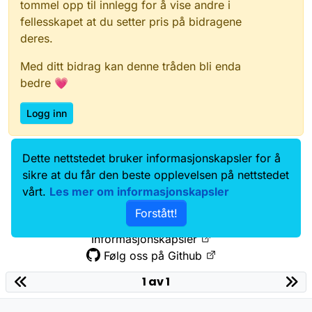
tommel opp til innlegg for å vise andre i
fellesskapet at du setter pris på bidragene
deres.
Med ditt bidrag kan denne tråden bli enda
bedre 💗
Logg inn
Dette nettstedet bruker informasjonskapsler for å
Data.norge.no
Kontakt oss
sikre at du får den beste opplevelsen på nettstedet
Samtykke og brukervilkår
vårt.
Les mer om informasjonskapsler
Tilgjengelighetserklæring
Forstått!
Personvernerklæring
Informasjonskapsler
Følg oss på Github
1 av 1