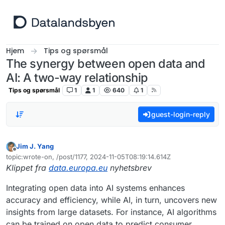
Hopp til innhold
Hjem
Tips og spørsmål
The synergy between open data and
AI: A two-way relationship
Tips og spørsmål
1
1
640
1
guest-login-reply
Jim J. Yang
Frakoblet
topic:wrote-on, /post/1177, 2024-11-05T08:19:14.614Z
Sist endret av
Klippet fra
data.europa.eu
nyhetsbrev
Integrating open data into AI systems enhances
accuracy and efficiency, while AI, in turn, uncovers new
insights from large datasets. For instance, AI algorithms
can be trained on open data to predict consumer