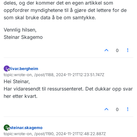
deles, og der kommer det en egen artikkel som
oppfordrer myndighetene til å gjøre det lettere for de
som skal bruke data å be om samtykke.
Vennlig hilsen,
Steinar Skagemo
0
livar.bergheim
L
Frakoblet
topic:wrote-on, /post/1188, 2024-11-21T12:23:51.747Z
Sist endret av
Hei Steinar,
Har vidaresendt til ressurssenteret. Det dukkar opp svar
her etter kvart.
0
steinar.skagemo
S
Frakoblet
topic:wrote-on, /post/1190, 2024-11-21T12:48:22.887Z
Sist endret av