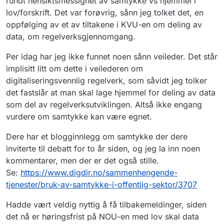
rundt hensiktsmessighet av samtykke vs hjemmel i
lov/forskrift. Det var forøvrig, sånn jeg tolket det, en
oppfølging av et av tiltakene i KVU-en om deling av
data, om regelverksgjennomgang.
Per idag har jeg ikke funnet noen sånn veileder. Det står
implisitt litt om dette i veilederen om
digitaliseringsvennlig regelverk, som såvidt jeg tolker
det fastslår at man skal lage hjemmel for deling av data
som del av regelverksutviklingen. Altså ikke engang
vurdere om samtykke kan være egnet.
Dere har et blogginnlegg om samtykke der dere
inviterte til debatt for to år siden, og jeg la inn noen
kommentarer, men der er det også stille.
Se:
https://www.digdir.no/sammenhengende-
tjenester/bruk-av-samtykke-i-offentlig-sektor/3707
Hadde vært veldig nyttig å få tilbakemeldinger, siden
det nå er høringsfrist på NOU-en med lov skal data