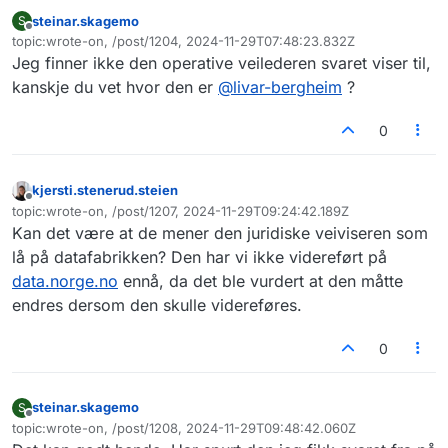
steinar.skagemo
S
Frakoblet
topic:wrote-on, /post/1204, 2024-11-29T07:48:23.832Z
Sist endret av
Jeg finner ikke den operative veilederen svaret viser til,
kanskje du vet hvor den er
@
livar-bergheim
?
0
kjersti.stenerud.steien
Frakoblet
topic:wrote-on, /post/1207, 2024-11-29T09:24:42.189Z
Sist endret av
Kan det være at de mener den juridiske veiviseren som
lå på datafabrikken? Den har vi ikke videreført på
data.norge.no
ennå, da det ble vurdert at den måtte
endres dersom den skulle videreføres.
0
steinar.skagemo
S
Frakoblet
topic:wrote-on, /post/1208, 2024-11-29T09:48:42.060Z
Sist endret av