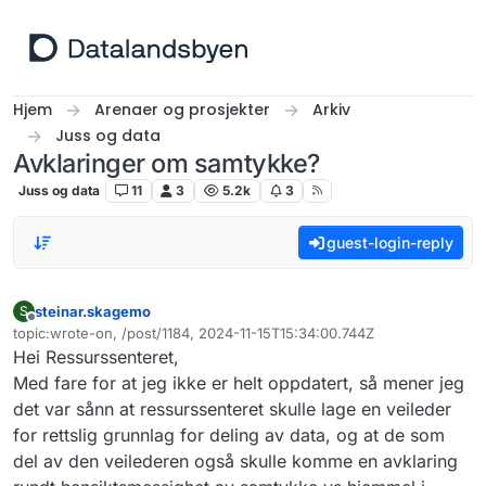
Hopp til innhold
Hjem
Arenaer og prosjekter
Arkiv
Juss og data
Avklaringer om samtykke?
Juss og data
11
3
5.2k
3
guest-login-reply
steinar.skagemo
S
Frakoblet
topic:wrote-on, /post/1184, 2024-11-15T15:34:00.744Z
Sist endret av
Hei Ressurssenteret,
Med fare for at jeg ikke er helt oppdatert, så mener jeg
det var sånn at ressurssenteret skulle lage en veileder
for rettslig grunnlag for deling av data, og at de som
del av den veilederen også skulle komme en avklaring