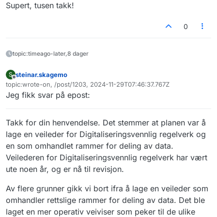
Supert, tusen takk!
0
topic:timeago-later,8 dager
steinar.skagemo
S
Frakoblet
topic:wrote-on, /post/1203, 2024-11-29T07:46:37.767Z
Sist endret av
Jeg fikk svar på epost:
Takk for din henvendelse. Det stemmer at planen var å
lage en veileder for Digitaliseringsvennlig regelverk og
en som omhandlet rammer for deling av data.
Veilederen for Digitaliseringsvennlig regelverk har vært
ute noen år, og er nå til revisjon.
Av flere grunner gikk vi bort ifra å lage en veileder som
omhandler rettslige rammer for deling av data. Det ble
laget en mer operativ veiviser som peker til de ulike