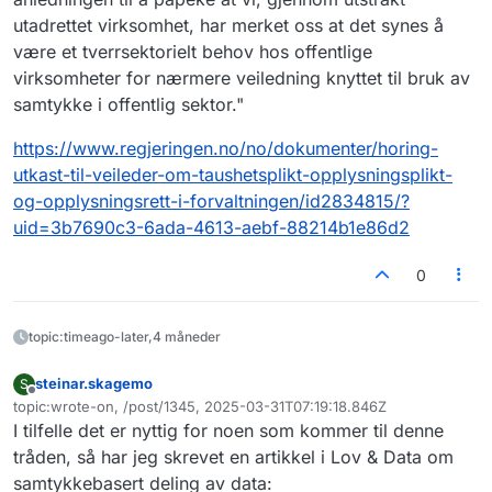
utadrettet virksomhet, har merket oss at det synes å
være et tverrsektorielt behov hos offentlige
virksomheter for nærmere veiledning knyttet til bruk av
samtykke i offentlig sektor."
https://www.regjeringen.no/no/dokumenter/horing-
utkast-til-veileder-om-taushetsplikt-opplysningsplikt-
og-opplysningsrett-i-forvaltningen/id2834815/?
uid=3b7690c3-6ada-4613-aebf-88214b1e86d2
0
topic:timeago-later,4 måneder
steinar.skagemo
S
Frakoblet
topic:wrote-on, /post/1345, 2025-03-31T07:19:18.846Z
Sist endret av
I tilfelle det er nyttig for noen som kommer til denne
tråden, så har jeg skrevet en artikkel i Lov & Data om
samtykkebasert deling av data: