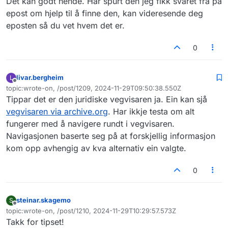
Det kan godt hende. Har spurt den jeg fikk svaret fra på
epost om hjelp til å finne den, kan videresende deg
eposten så du vet hvem det er.
0
livar.bergheim
L
Frakoblet
topic:wrote-on, /post/1209, 2024-11-29T09:50:38.550Z
Sist endret av
Tippar det er den juridiske vegvisaren ja. Ein kan sjå
vegvisaren via archive.org
. Har ikkje testa om alt
fungerer med å navigere rundt i vegvisaren.
Navigasjonen baserte seg på at forskjellig informasjon
kom opp avhengig av kva alternativ ein valgte.
0
steinar.skagemo
S
Frakoblet
topic:wrote-on, /post/1210, 2024-11-29T10:29:57.573Z
Sist endret av
Takk for tipset!