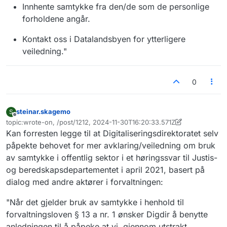
Innhente samtykke fra den/de som de personlige
forholdene angår.
Kontakt oss i Datalandsbyen for ytterligere
veiledning."
0
steinar.skagemo
S
Frakoblet
topic:wrote-on, /post/1212, 2024-11-30T16:20:33.571Z
Sist endret av steinar.skagemo
12. jan. 2024, 15:18
Kan forresten legge til at Digitaliseringsdirektoratet selv
påpekte behovet for mer avklaring/veiledning om bruk
av samtykke i offentlig sektor i et høringssvar til Justis-
og beredskapsdepartementet i april 2021, basert på
dialog med andre aktører i forvaltningen:
"Når det gjelder bruk av samtykke i henhold til
forvaltningsloven § 13 a nr. 1 ønsker Digdir å benytte
anledningen til å påpeke at vi, gjennom utstrakt