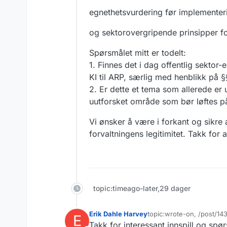
egnethetsvurdering før implementerin
og sektorovergripende prinsipper for 
Spørsmålet mitt er todelt:
1. Finnes det i dag offentlig sektor-
KI til ARP, særlig med henblikk på 
2. Er dette et tema som allerede er u
uutforsket område som bør løftes på
Vi ønsker å være i forkant og sikre a
forvaltningens legitimitet. Takk for a
topic:timeago-later,29 dager
Erik Dahle Harvey
topic:wrote-on, /post/1
E
Sist endret av
Takk for interessant innspill og sp