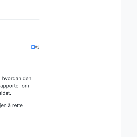
#3
og hvordan den
 rapporter om
idet.
en å rette