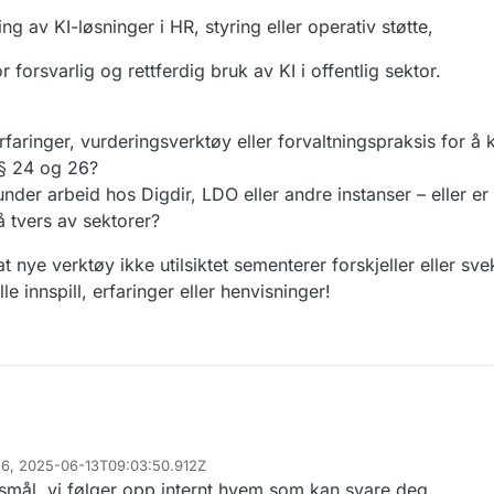
g av KI-løsninger i HR, styring eller operativ støtte,
forsvarlig og rettferdig bruk av KI i offentlig sektor.
erfaringer, vurderingsverktøy eller forvaltningspraksis for å
§§ 24 og 26?
nder arbeid hos Digdir, LDO eller andre instanser – eller er d
 tvers av sektorer?
t nye verktøy ikke utilsiktet sementerer forskjeller eller sve
lle innspill, erfaringer eller henvisninger!
436, 2025-06-13T09:03:50.912Z
ørsmål, vi følger opp internt hvem som kan svare deg.