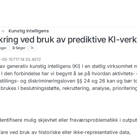
Kunstig intelligens
ring ved bruk av prediktive KI-ver
nger
3
følger
5-05-15T17:14:33.407Z
v generativ kunstig intelligens (KI) i en statlig virksomhet
I den forbindelse har vi begynt å se på hvordan aktivitets-
estillings- og diskrimineringsloven §§ 24 og 26 kan og bør 
brukes i beslutningsstøtte, rekruttering, analyse, prioriteri
dentifisere mulig skjevhet eller fraværsproblematikk i output
fare ved bruk av historiske eller ikke-representative data,