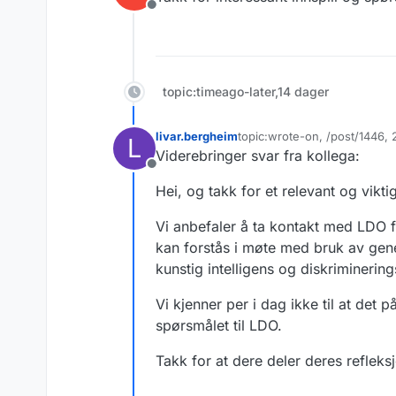
Frakoblet
topic:timeago-later,14 dager
livar.bergheim
topic:wrote-on, /post/1446
L
Sist endret av
Viderebringer svar fra kollega:
Frakoblet
Hei, og takk for et relevant og vikt
Vi anbefaler å ta kontakt med LDO fo
kan forstås i møte med bruk av gene
kunstig intelligens og diskriminerin
Vi kjenner per i dag ikke til at det
spørsmålet til LDO.
Takk for at dere deler deres refleksj