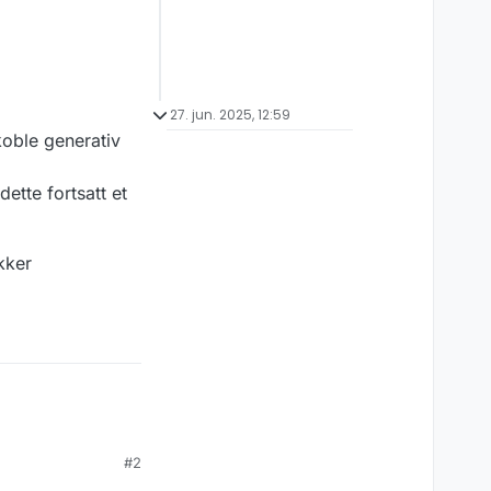
27. jun. 2025, 12:59
 koble generativ
ette fortsatt et
kker
#2