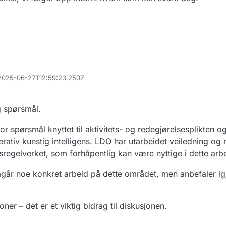
, 2025-06-27T12:59:23.250Z
ig spørsmål.
r spørsmål knyttet til aktivitets- og redegjørelsesplikten 
rativ kunstig intelligens. LDO har utarbeidet veiledning og
gsregelverket, som forhåpentlig kan være nyttige i dette arbe
 pågår noe konkret arbeid på dette området, men anbefaler igj
oner – det er et viktig bidrag til diskusjonen.