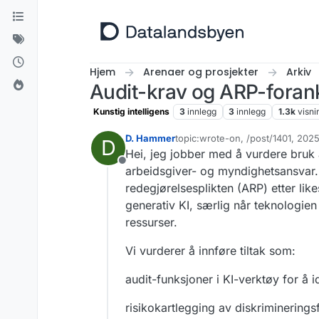
Hopp til innhold
Hjem
Arenaer og prosjekter
Arkiv
Audit-krav og ARP-forank
Kunstig intelligens
3
innlegg
3
innlegg
1.3k
visni
D. Hammer
topic:wrote-on, /post/1401, 202
D
Sist endret av
Hei, jeg jobber med å vurdere bruk a
Frakoblet
arbeidsgiver- og myndighetsansvar. 
redegjørelsesplikten (ARP) etter lik
generativ KI, særlig når teknologien 
ressurser.
Vi vurderer å innføre tiltak som:
audit-funksjoner i KI-verktøy for å i
risikokartlegging av diskriminerings