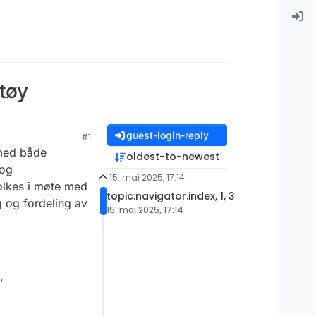
ktøy
guest-login-reply
#1
 med både
oldest-to-newest
 og
15. mai 2025, 17:14
tolkes i møte med
topic:navigator.index, 1, 3
ng og fordeling av
15. mai 2025, 17:14
,