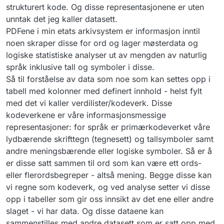
strukturert kode. Og disse representasjonene er uten
unntak det jeg kaller datasett.
PDFene i min etats arkivsystem er informasjon inntil
noen skraper disse for ord og lager møsterdata og
logiske statistiske analyser ut av mengden av naturlig
språk inklusive tall og symboler i disse.
Så til forståelse av data som noe som kan settes opp i
tabell med kolonner med definert innhold - helst fylt
med det vi kaller verdilister/kodeverk. Disse
kodeverkene er våre informasjonsmessige
representasjoner: for språk er primærkodeverket våre
lydbærende skrifttegn (tegnesett) og tallsymboler samt
andre meningsbærende eller logiske symboler. Så er å
er disse satt sammen til ord som kan være ett ords-
eller flerordsbegreper - altså mening. Begge disse kan
vi regne som kodeverk, og ved analyse setter vi disse
opp i tabeller som gir oss innsikt av det ene eller andre
slaget - vi har data. Og disse dataene kan
sammenstilles med andre datasett som er satt opp med