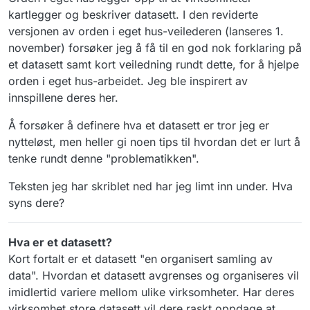
kartlegger og beskriver datasett. I den reviderte
versjonen av orden i eget hus-veilederen (lanseres 1.
november) forsøker jeg å få til en god nok forklaring på
et datasett samt kort veiledning rundt dette, for å hjelpe
orden i eget hus-arbeidet. Jeg ble inspirert av
innspillene deres her.
Å forsøker å definere hva et datasett er tror jeg er
nytteløst, men heller gi noen tips til hvordan det er lurt å
tenke rundt denne "problematikken".
Teksten jeg har skriblet ned har jeg limt inn under. Hva
syns dere?
Hva er et datasett?
Kort fortalt er et datasett "en organisert samling av
data". Hvordan et datasett avgrenses og organiseres vil
imidlertid variere mellom ulike virksomheter. Har deres
virksomhet store datasett vil dere raskt oppdage at