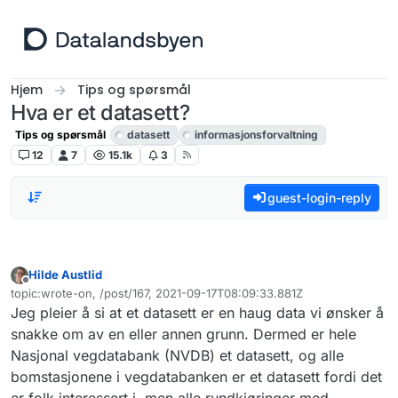
Hopp til innhold
Hjem
Tips og spørsmål
Hva er et datasett?
Tips og spørsmål
datasett
informasjonsforvaltning
12
7
15.1k
3
guest-login-reply
Hilde Austlid
Frakoblet
topic:wrote-on, /post/167, 2021-09-17T08:09:33.881Z
Sist endret av
Jeg pleier å si at et datasett er en haug data vi ønsker å
snakke om av en eller annen grunn. Dermed er hele
Nasjonal vegdatabank (NVDB) et datasett, og alle
bomstasjonene i vegdatabanken er et datasett fordi det