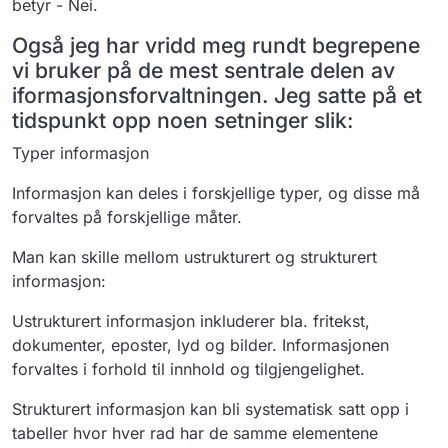
betyr - Nei.
Følg og bidra til diskusjonstråden i
er å anbefale.
Datalandsbyen vedrørende hva et
Også jeg har vridd meg rundt begrepene
datasett egentlig er [lenke hit].
vi bruker på de mest sentrale delen av
iformasjonsforvaltningen. Jeg satte på et
tidspunkt opp noen setninger slik:
Typer informasjon
Informasjon kan deles i forskjellige typer, og disse må
forvaltes på forskjellige måter.
Man kan skille mellom ustrukturert og strukturert
informasjon:
Ustrukturert informasjon inkluderer bla. fritekst,
dokumenter, eposter, lyd og bilder. Informasjonen
forvaltes i forhold til innhold og tilgjengelighet.
Strukturert informasjon kan bli systematisk satt opp i
tabeller hvor hver rad har de samme elementene