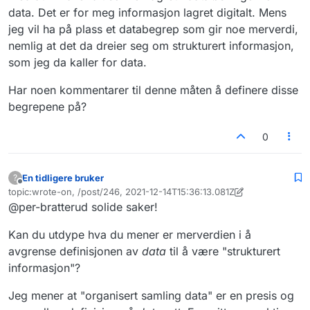
data. Det er for meg informasjon lagret digitalt. Mens
jeg vil ha på plass et databegrep som gir noe merverdi,
nemlig at det da dreier seg om strukturert informasjon,
som jeg da kaller for data.
Har noen kommentarer til denne måten å definere disse
begrepene på?
0
En tidligere bruker
?
Frakoblet
topic:wrote-on, /post/246, 2021-12-14T15:36:13.081Z
Sist endret av En tidligere bruker
@per-bratterud solide saker!
Kan du utdype hva du mener er merverdien i å
avgrense definisjonen av
data
til å være "strukturert
informasjon"?
Jeg mener at "organisert samling data" er en presis og