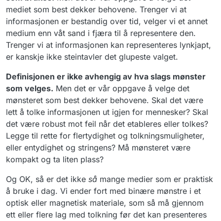
mediet som best dekker behovene. Trenger vi at
informasjonen er bestandig over tid, velger vi et annet
medium enn våt sand i fjæra til å representere den.
Trenger vi at informasjonen kan representeres lynkjapt,
er kanskje ikke steintavler det glupeste valget.
Definisjonen er ikke avhengig av hva slags mønster
som velges.
Men det er vår oppgave å velge det
mønsteret som best dekker behovene. Skal det være
lett å tolke informasjonen ut igjen for mennesker? Skal
det være robust mot feil når det etableres eller tolkes?
Legge til rette for flertydighet og tolkningsmuligheter,
eller entydighet og stringens? Må mønsteret være
kompakt og ta liten plass?
Og OK, så er det ikke
så
mange medier som er praktisk
å bruke i dag. Vi ender fort med binære mønstre i et
optisk eller magnetisk materiale, som så må gjennom
ett eller flere lag med tolkning før det kan presenteres