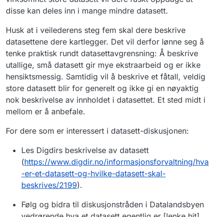
disse kan deles inn i mange mindre datasett.
Husk at i veilederens steg fem skal dere beskrive
datasettene dere kartlegger. Det vil derfor lønne seg å
tenke praktisk rundt datasettavgrensning: Å beskrive
utallige, små datasett gir mye ekstraarbeid og er ikke
hensiktsmessig. Samtidig vil å beskrive et fåtall, veldig
store datasett blir for generelt og ikke gi en nøyaktig
nok beskrivelse av innholdet i datasettet. Et sted midt i
mellom er å anbefale.
For dere som er interessert i datasett-diskusjonen:
Les Digdirs beskrivelse av datasett
(
https://www.digdir.no/informasjonsforvaltning/hva
-er-et-datasett-og-hvilke-datasett-skal-
beskrives/2199
).
Følg og bidra til diskusjonstråden i Datalandsbyen
vedrørende hva et datasett egentlig er [lenke hit].