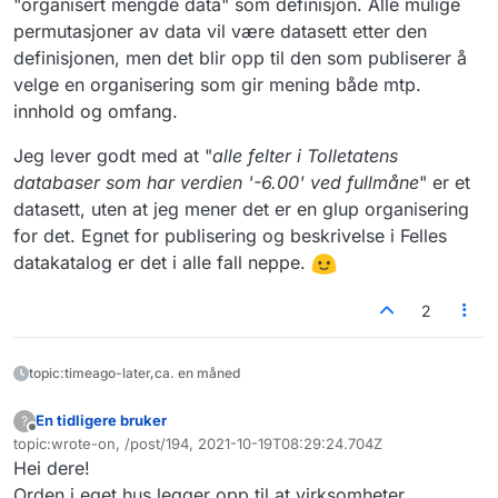
"organisert mengde data" som definisjon. Alle mulige
permutasjoner av data vil være datasett etter den
definisjonen, men det blir opp til den som publiserer å
velge en organisering som gir mening både mtp.
innhold og omfang.
Jeg lever godt med at "
alle felter i Tolletatens
databaser som har verdien '-6.00' ved fullmåne
" er et
datasett, uten at jeg mener det er en glup organisering
for det. Egnet for publisering og beskrivelse i Felles
datakatalog er det i alle fall neppe.
2
topic:timeago-later,ca. en måned
En tidligere bruker
?
Frakoblet
topic:wrote-on, /post/194, 2021-10-19T08:29:24.704Z
Sist endret av
Hei dere!
Orden i eget hus legger opp til at virksomheter