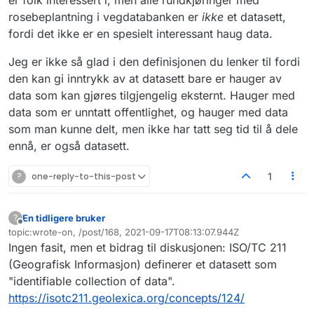
er folk interessert i, men alle rundkjøringer med
rosebeplantning i vegdatabanken er
ikke
et datasett,
fordi det ikke er en spesielt interessant haug data.
Jeg er ikke så glad i den definisjonen du lenker til fordi
den kan gi inntrykk av at datasett bare er hauger av
data som kan gjøres tilgjengelig eksternt. Hauger med
data som er unntatt offentlighet, og hauger med data
som man kunne delt, men ikke har tatt seg tid til å dele
ennå, er også datasett.
?
one-reply-to-this-post
1
En tidligere bruker
?
Frakoblet
topic:wrote-on, /post/168, 2021-09-17T08:13:07.944Z
Sist endret av
Ingen fasit, men et bidrag til diskusjonen: ISO/TC 211
(Geografisk Informasjon) definerer et datasett som
"identifiable collection of data".
https://isotc211.geolexica.org/concepts/124/