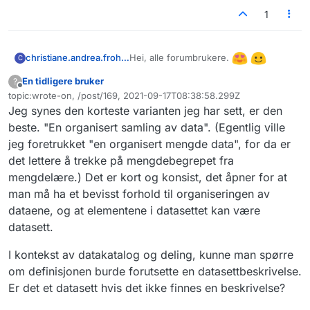
1
Hei, alle forumbrukere.
christiane.andrea.frohlich
C
En tidligere bruker
?
Jeg jobber med fagfeltet
Frakoblet
topic:wrote-on, /post/169, 2021-09-17T08:38:58.299Z
informasjonsforvaltning, og et
Sist endret av
Jeg synes den korteste varianten jeg har sett, er den
spørsmål jeg ofte får fra andre er hva
I dag viser Digdir blant annet til denne
et datasett egentlig er. Det eksisterer
beskrivelsen:
beste. "En organisert samling av data". (Egentlig ville
ikke en formell definisjon, noe som
https://www.digdir.no/informasjonsfor
Hvordan ville dere beskrevet datasett
jeg foretrukket "en organisert mengde data", for da er
kan føre til forvirring hos de
valtning/hva-er-et-datasett-og-hvilke-
på en pedagogisk måte? Har dere
det lettere å trekke på mengdebegrepet fra
virksomhetene som skal kartlegge og
datasett-skal-beskrives/2199
forslag til hvordan vi kan forbedre
mengdelære.) Det er kort og konsist, det åpner for at
dokumentere egne datasett. Og det vil
beskrivelsen og gjøre det enklere å
vi jo ikke!
definere opp datasett. Fyr løs!
man må ha et bevisst forhold til organiseringen av
dataene, og at elementene i datasettet kan være
datasett.
I kontekst av datakatalog og deling, kunne man spørre
om definisjonen burde forutsette en datasettbeskrivelse.
Er det et datasett hvis det ikke finnes en beskrivelse?