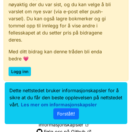
nøyaktig der du var sist, og du kan velge å bli
varslet om nye svar (via e-post eller push-
varsel). Du kan også lagre bokmerker og gi
tommel opp til innlegg for å vise andre i
fellesskapet at du setter pris på bidragene
deres.
Med ditt bidrag kan denne tråden bli enda
bedre 💗
Logg inn
Dette nettstedet bruker informasjonskapsler for å
Data.norge.no
Kontakt oss
sikre at du får den beste opplevelsen på nettstedet
Samtykke og brukervilkår
vårt.
Les mer om informasjonskapsler
Tilgjengelighetserklæring
Forstått!
Personvernerklæring
Informasjonskapsler
Følg oss på Github