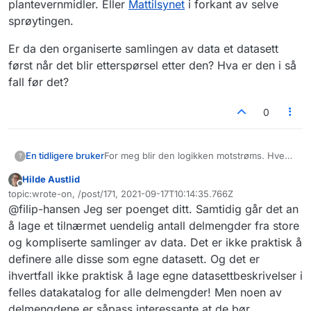
plantevernmidler. Eller
Mattilsynet
i forkant av selve
sprøytingen.
Er da den organiserte samlingen av data et datasett
først når det blir etterspørsel etter den? Hva er den i så
fall før det?
0
For meg blir den logikken motstrøms. Hvem
En tidligere bruker
?
er det som bestemmer hva som er
Hilde Austlid
interessant mht. et datasett? Rundkjøringer
Er da den organiserte samlingen av data et
Frakoblet
topic:wrote-on, /post/171, 2021-09-17T10:14:35.766Z
med rosebeplantning er kanskje ikke et
datasett først når det blir etterspørsel etter
Sist endret av
@filip-hansen Jeg ser poenget ditt. Samtidig går det an
etterspurt datasett pr. i dag, men det er jo
den? Hva er den i så fall før det?
ikke utenkelig at hvis man f. eks. skulle i
å lage et tilnærmet uendelig antall delmengder fra store
gang med en
satsning
for å bekjempe
og kompliserte samlinger av data. Det er ikke praktisk å
problemarten
rynkerose
, ville man vært
definere alle disse som egne datasett. Og det er
interessert i rundkjøringer og andre objekter
ihvertfall ikke praktisk å lage egne datasettbeskrivelser i
hvor den er plantet. Rynkerose bekjempes
bl. a. med glyfosat, hvorpå jeg tenker at f.
felles datakatalog for alle delmengder! Men noen av
eks. miljøforvaltningen ville hatt interesse av
delmengdene er såpass interessante at de bør