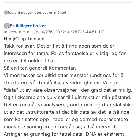
topic:timeago-later,ca. en måned
En tidligere bruker
?
Frakoblet
topic:wrote-on, /post/276, 2022-01-25T08:44:51.111Z
Sist endret av
Hei @filip-hansen
Takk for svar. Det er fint å finne noen som deler
interessen for tema. Felles forståelse er viktig, og for
oss er det nøkkel til alt.
Så en liten generell kommentar.
Vi mennesker ser alltid etter mønster rundt oss for å
strukturere vår forståelse av virkeligheten. Vi lager
"data" ut av våre observasjoner i den grad det er mulig.
Og til eksemplene du viser til i din tekst er min påstand:
Det er kun når vi analyserer, omformer og drar statistikk
ut av det ustrukturerte at det blir data av det, altså noe
som kan settes opp i tabeller og dermed representere
mønstere som igjen gir forståelse, altså merverdi.
Årringer er grunnlag for tabelldata, DNA er ekstremt