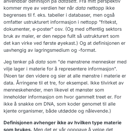
anvendbar definisjon på
datasett
. Fra mitt perspektiv
kommer mye av verdien her når
data
nettopp ikke
begrenses til f. eks. tabeller i databaser, men også
omfatter ustrukturert informasjon i nettopp "fritekst,
dokumenter, e-poster" osv. (Og med offentlig sektors
bruk av maler, er den neppe fullt så ustrukturert som
det kan virke ved første øyekast.) Og at definisjonen er
uavhengig av lagringsmedium og -format.
Jeg tenker på
data
som "de mønstrene mennesker med
vilje lager i materie for å representere informasjon".
(Noen tar den videre og sier at alle mønstre i materie er
data. Årringene til et tre, for eksempel. Ikke tilvirket av
menneskehender, men likevel et mønster som
inneholder informasjon om hvor gammelt treet er. For
ikke å snakke om DNA, som koder genomet til alle
kjente organismer, både utdødde og nålevende.)
Definisjonen avhenger ikke av hvilken type materie
som brukes.
Men det er vår oppgave å velge det