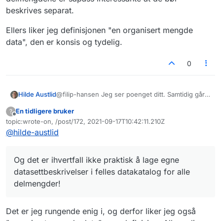
å koble det mot overvåkning av bruk av
beskrives separat.
plantevernmidler. Eller
Mattilsynet
i forkant
av selve sprøytingen.
Ellers liker jeg definisjonen "en organisert mengde
data", den er konsis og tydelig.
0
@filip-hansen Jeg ser poenget ditt. Samtidig går
Hilde Austlid
det an å lage et tilnærmet uendelig antall
En tidligere bruker
?
delmengder fra store og kompliserte samlinger av
Ellers liker jeg definisjonen "en organisert
Frakoblet
topic:wrote-on, /post/172, 2021-09-17T10:42:11.210Z
data. Det er ikke praktisk å definere alle disse som
mengde data", den er konsis og tydelig.
Sist endret av
@
hilde-austlid
egne datasett. Og det er ihvertfall ikke praktisk å
lage egne datasettbeskrivelser i felles datakatalog
for alle delmengder! Men noen av delmengdene
Og det er ihvertfall ikke praktisk å lage egne
er såpass interessante at de bør beskrives
separat.
datasettbeskrivelser i felles datakatalog for alle
delmengder!
Det er jeg rungende enig i, og derfor liker jeg også