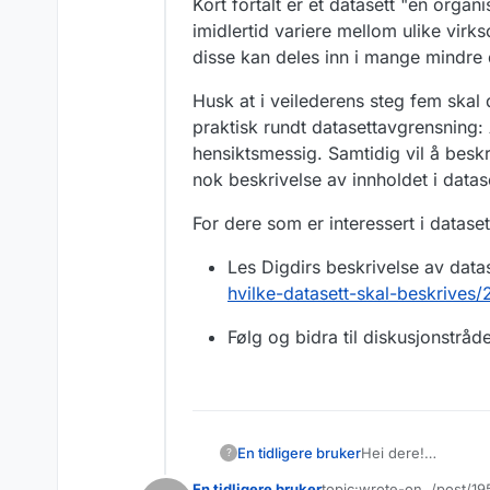
Kort fortalt er et datasett "en orga
imidlertid variere mellom ulike virk
disse kan deles inn i mange mindre 
Husk at i veilederens steg fem skal 
praktisk rundt datasettavgrensning: 
hensiktsmessig. Samtidig vil å beskri
nok beskrivelse av innholdet i datas
For dere som er interessert i datase
Les Digdirs beskrivelse av datas
hvilke-datasett-skal-beskrives/
Følg og bidra til diskusjonstråd
Hei dere!
En tidligere bruker
?
Orden i eget hus le
En tidligere bruker
topic:wrote-on, /post/1