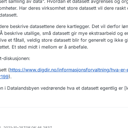
nisert samling av data". Hvordan et datasett avgrenses og org
somheter. Har deres virksomhet store datasett vil dere rask
datasett.
dere beskrive datasettene dere kartlegger. Det vil derfor lø
Å beskrive utallige, små datasett gir mye ekstraarbeid og e
ve et fåtall, veldig store datasett blir for generelt og ikke 
ettet. Et sted midt i mellom er å anbefale.
tt-diskusjonen:
ett (
https://www.digdir.no/informasjonsforvaltning/hva-er-
2199
).
en i Datalandsbyen vedrørende hva et datasett egentlig er [l
gger opp til at virksomheter kartlegger og beskriver datasett. I den revi
95, 2021-10-25T08:06:46.283Z