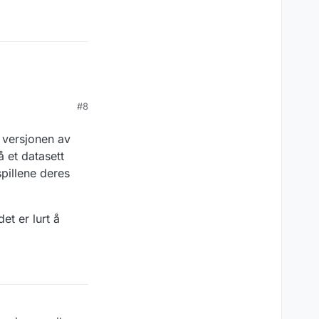
#8
e versjonen av
å et datasett
spillene deres
et er lurt å