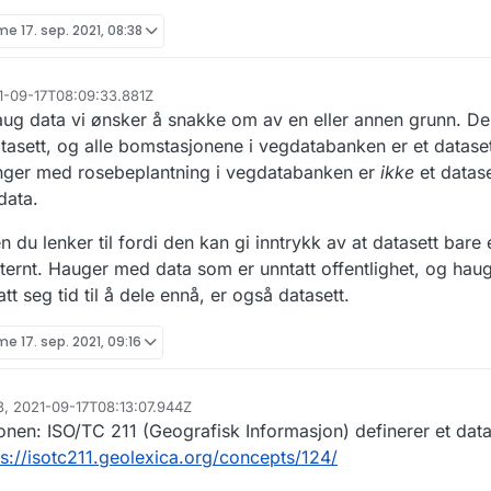
ime
17. sep. 2021, 08:38
21-09-17T08:09:33.881Z
 haug data vi ønsker å snakke om av en eller annen grunn. D
sett, og alle bomstasjonene i vegdatabanken er et datasett
øringer med rosebeplantning i vegdatabanken er
ikke
et datase
data.
n du lenker til fordi den kan gi inntrykk av at datasett bare
sternt. Hauger med data som er unntatt offentlighet, og ha
t seg tid til å dele ennå, er også datasett.
ime
17. sep. 2021, 09:16
68, 2021-09-17T08:13:07.944Z
sjonen: ISO/TC 211 (Geografisk Informasjon) definerer et dat
ps://isotc211.geolexica.org/concepts/124/