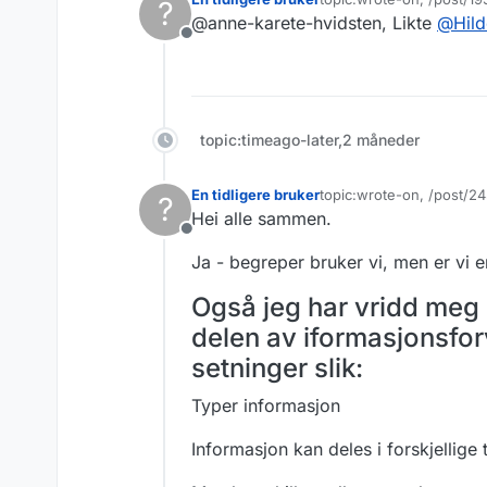
?
orden i eget hus-ve
Å forsøker å definer
Sist endret av
@anne-karete-hvidsten, Likte
@
Hild
samt kort veilednin
tenke rundt denne
Frakoblet
her.
Teksten jeg har skr
Hva er et datasett
topic:timeago-later,2 måneder
Kort fortalt er et 
imidlertid variere 
Husk at i veiledere
disse kan deles in
tenke praktisk rund
En tidligere bruker
topic:wrote-on, /post/24
?
Sist endret av
hensiktsmessig. Samt
For dere som er int
Hei alle sammen.
nok beskrivelse av 
Frakoblet
Les Digdirs be
Ja - begreper bruker vi, men er vi 
og-hvilke-dat
Også jeg har vridd meg 
Følg og bidra 
delen av iformasjonsfor
setninger slik:
Typer informasjon
Informasjon kan deles i forskjellige 