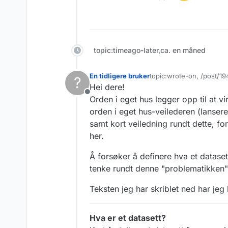
topic:timeago-later,ca. en måned
En tidligere bruker
topic:wrote-on, /post/1
?
Sist endret av
Hei dere!
Frakoblet
Orden i eget hus legger opp til at v
orden i eget hus-veilederen (lansere
samt kort veiledning rundt dette, for
her.
Å forsøker å definere hva et datasett 
tenke rundt denne "problematikken"
Teksten jeg har skriblet ned har jeg
Hva er et datasett?