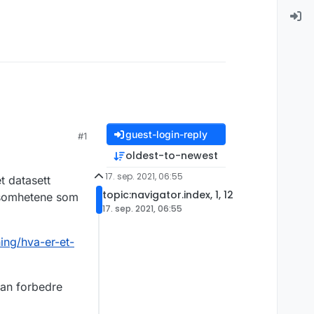
guest-login-reply
#1
oldest-to-newest
17. sep. 2021, 06:55
t datasett
topic:navigator.index, 1, 12
irksomhetene som
17. sep. 2021, 06:55
ing/hva-er-et-
kan forbedre