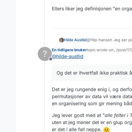
Ellers liker jeg definisjonen "en or
@filip-hansen Jeg ser po
Hilde Austlid
kompliserte samlinger av 
En tidligere bruker
topic:wrote-on, /post/17
?
praktisk å lage egne dat
Ellers liker jeg definisj
Sist endret av
@
hilde-austlid
såpass interessante at d
Frakoblet
Og det er ihvertfall ikke praktisk 
Det er jeg rungende enig i, og derfo
permutasjoner av data vil være datas
en organisering som gir mening bå
Jeg lever godt med at "
alle felter 
uten at jeg mener det er en glup org
er det i alle fall neppe.