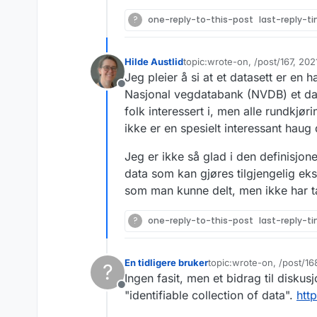
?
one-reply-to-this-post
last-reply-t
Hilde Austlid
topic:wrote-on, /post/167, 20
Sist endret av
Jeg pleier å si at et datasett er en
Frakoblet
Nasjonal vegdatabank (NVDB) et data
folk interessert i, men alle rundkj
ikke er en spesielt interessant haug 
Jeg er ikke så glad i den definisjone
data som kan gjøres tilgjengelig ek
som man kunne delt, men ikke har tat
?
one-reply-to-this-post
last-reply-t
En tidligere bruker
topic:wrote-on, /post/1
?
Sist endret av
Ingen fasit, men et bidrag til disku
Frakoblet
"identifiable collection of data".
htt