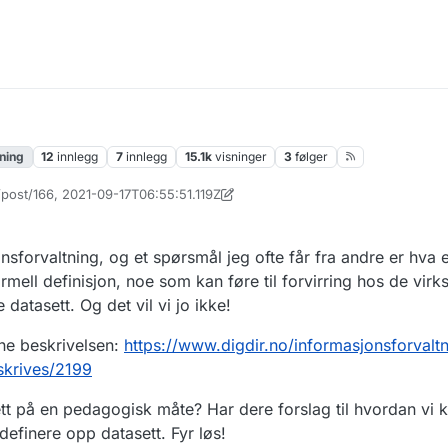
ning
12
innlegg
7
innlegg
15.1k
visninger
3
følger
/post/166, 2021-09-17T06:55:51.119Z
ristiane.andrea.frohlich
sforvaltning, og et spørsmål jeg ofte får fra andre er hva e
formell definisjon, noe som kan føre til forvirring hos de v
atasett. Og det vil vi jo ikke!
nne beskrivelsen:
https://www.digdir.no/informasjonsforvaltn
skrives/2199
tt på en pedagogisk måte? Har dere forslag til hvordan vi 
definere opp datasett. Fyr løs!