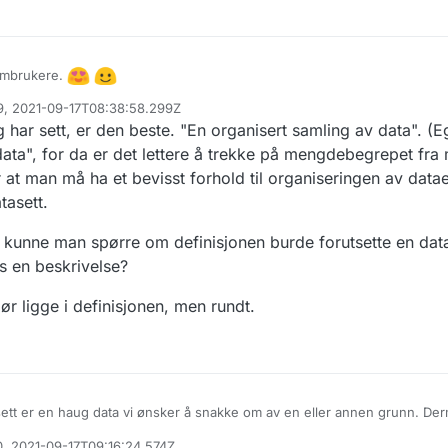
rumbrukere.
69, 2021-09-17T08:38:58.299Z
d fagfeltet informasjonsforvaltning, og et spørsmål jeg ofte får fra and
har sett, er den beste. "En organisert samling av data". (Ege
tlig er. Det eksisterer ikke en formell definisjon, noe som kan føre til fo
ata", for da er det lettere å trekke på mengdebegrepet fr
e som skal kartlegge og dokumentere egne datasett. Og det vil vi jo ikk
igdir blant annet til denne beskrivelsen:
digdir.no/informasjonsforvaltning/hva-er-et-datasett-og-hvilke-datasett-
r at man må ha et bevisst forhold til organiseringen av data
99
e dere beskrevet datasett på en pedagogisk måte? Har dere forslag til hv
tasett.
rivelsen og gjøre det enklere å definere opp datasett. Fyr løs!
, kunne man spørre om definisjonen burde forutsette en data
es en beskrivelse?
 ligge i definisjonen, men rundt.
tasett er en haug data vi ønsker å snakke om av en eller annen grunn. De
DB) et datasett, og alle bomstasjonene i vegdatabanken er et datasett f
70, 2021-09-17T09:16:24.574Z