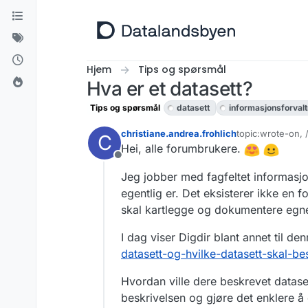
Hopp til innhold
Hjem
Tips og spørsmål
Hva er et datasett?
Tips og spørsmål
datasett
informasjonsforvalt
christiane.andrea.frohlich
topic:wrote-on, 
C
Sist endret av ch
Hei, alle forumbrukere.
Frakoblet
Jeg jobber med fagfeltet informasjon
egentlig er. Det eksisterer ikke en 
skal kartlegge og dokumentere egne d
I dag viser Digdir blant annet til de
datasett-og-hvilke-datasett-skal-be
Hvordan ville dere beskrevet datase
beskrivelsen og gjøre det enklere å 