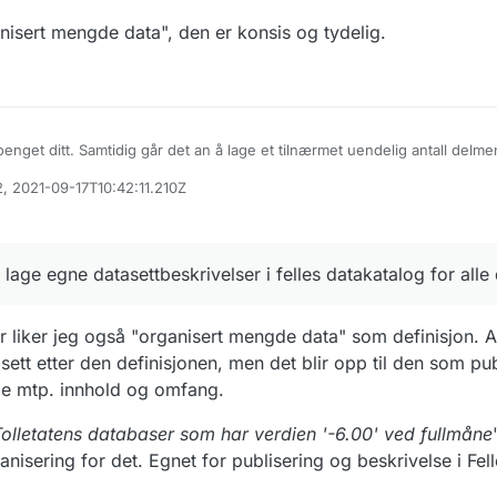
ganisert mengde data", den er konsis og tydelig.
enget ditt. Samtidig går det an å lage et tilnærmet uendelig antall delme
data. Det er ikke praktisk å definere alle disse som egne datasett. Og det
2, 2021-09-17T10:42:11.210Z
asettbeskrivelser i felles datakatalog for alle delmengder! Men noen av
onen "en organisert mengde data", den er konsis og tydelig.
e bør beskrives separat.
å lage egne datasettbeskrivelser i felles datakatalog for all
r liker jeg også "organisert mengde data" som definisjon. A
ett etter den definisjonen, men det blir opp til den som pub
de mtp. innhold og omfang.
i Tolletatens databaser som har verdien '-6.00' ved fullmåne
anisering for det. Egnet for publisering og beskrivelse i Fel