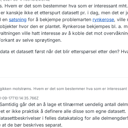
rundkjøringer med rosebeplantning i vegdatabanken er
ikke
et datasett, fo
 definisjonen du lenker til fordi den kan gi inntrykk av at datasett bare e
s. Hvem er det som bestemmer hva som er interessant mht. 
 data.
lig eksternt. Hauger med data som er unntatt offentlighet, og hauger m
att seg tid til å dele ennå, er også datasett.
 kanskje ikke et etterspurt datasett pr. i dag, men det er j
ed en
satsning
for å bekjempe problemarten
rynkerose
, vill
e objekter hvor den er plantet. Rynkerose bekjempes bl. a. m
rvaltningen ville hatt interesse av å koble det mot overvåkni
forkant av selve sprøytingen.
ta et datasett først når det blir etterspørsel etter den? Hva
ogikken motstrøms. Hvem er det som bestemmer hva som er interessant m
osebeplantning er kanskje ikke et etterspurt datasett pr. i dag, men det
21-09-17T10:14:35.766Z
an f. eks. skulle i gang med en
satsning
for å bekjempe problemarten
ry
te samlingen av data et datasett først når det blir etterspørsel etter den
Samtidig går det an å lage et tilnærmet uendelig antall del
 rundkjøringer og andre objekter hvor den er plantet. Rynkerose bekjemp
g tenker at f. eks. miljøforvaltningen ville hatt interesse av å koble det 
t er ikke praktisk å definere alle disse som egne datasett.
idler. Eller
Mattilsynet
i forkant av selve sprøytingen.
 datasettbeskrivelser i felles datakatalog for alle delmengde
 at de bør beskrives separat.