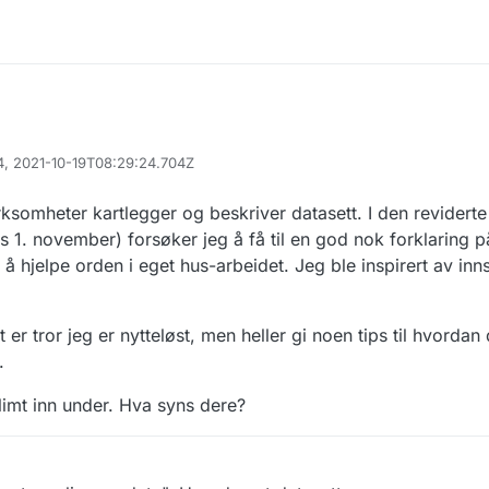
94, 2021-10-19T08:29:24.704Z
irksomheter kartlegger og beskriver datasett. I den revidert
s 1. november) forsøker jeg å få til en god nok forklaring p
 å hjelpe orden i eget hus-arbeidet. Jeg ble inspirert av inn
er tror jeg er nytteløst, men heller gi noen tips til hvordan d
.
 limt inn under. Hva syns dere?