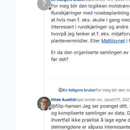
?
interessert i, men alle 
Jeg er ikke så glad i den
Sist endret av
For meg blir den logikken motstrøm
spesielt interessant haug
som kan gjøres tilgjenge
Frakoblet
kunne delt, men ikke har t
Rundkjøringer med rosebeplantning er
at hvis man f. eks. skulle i gang m
interessert i rundkjøringer og andr
hvorpå jeg tenker at f. eks. miljøfo
plantevernmidler. Eller
Mattilsynet
i 
Er da den organiserte samlingen av da
før det?
For meg blir den l
En tidligere bruker
?
Rundkjøringer med r
Hilde Austlid
topic:wrote-on, /post/171, 20
utenkelig at hvis m
Er da den organiser
Sist endret av
@filip-hansen Jeg ser poenget ditt. 
vært interessert i
fall før det?
Frakoblet
glyfosat, hvorpå je
og kompliserte samlinger av data. De
bruk av plantevernm
ihvertfall ikke praktisk å lage egne
delmengdene er såpass interessante