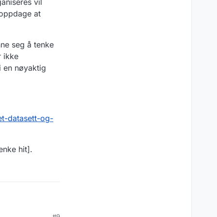
aniseres vil
t oppdage at
nne seg å tenke
r ikke
gi en nøyaktig
et-datasett-og-
enke hit].
derte versjonen av
#9