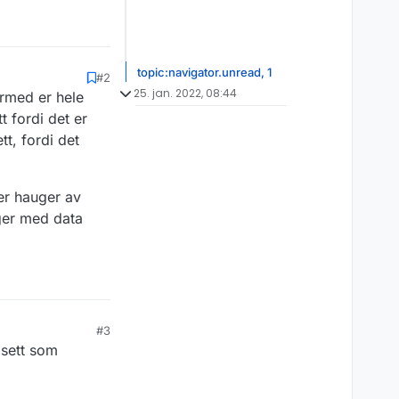
topic:navigator.unread, 1
#2
25. jan. 2022, 08:44
ermed er hele
 fordi det er
tt, fordi det
 er hauger av
uger med data
#3
asett som