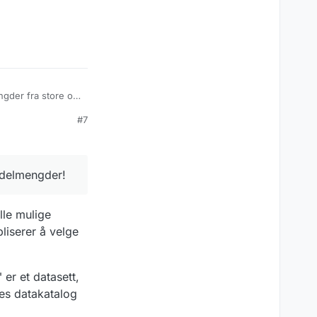
ngder fra store og
 er ihvertfall ikke
#7
 delmengdene er
e delmengder!
lle mulige
liserer å velge
" er et datasett,
les datakatalog