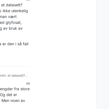
rdi det ikke er en
r hauger av data
et datasett?
ed data som man
o ikke utenkelig
e man vært
ed glyfosat,
ng av bruk av
 er den i så fall
ht. et datasett?
 er jo ikke
#6
nkerose
, ville man
? Hva er den i så
mengder fra store
es bl. a. med
mot overvåkning av
 Og det er
r! Men noen av