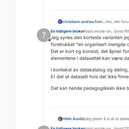
Hei, alle fo
christiane.andrea.frohlich
C
En tidligere bruker
topic:wrote-on, /post/1
?
Jeg jobber me
Sist endret av
Jeg synes den korteste varianten jeg 
datasett egen
Frakoblet
foretrukket "en organisert mengde d
virksomheten
I dag viser D
https://www.
Det er kort og konsist, det åpner fo
beskrives/21
Hvordan vill
elementene i datasettet kan være da
forbedre besk
I kontekst av datakatalog og deling
Er det et datasett hvis det ikke finn
Det kan hende pedagogikken ikke bør
Jeg pleier å si at et da
Hilde Austlid
Nasjonal vegdatabank (NV
En tidligere bruker
topic:wrote-on, /post/1