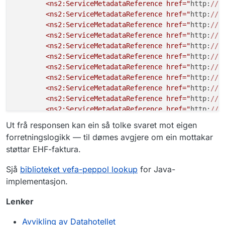
        <ns2:ServiceMetadataReference href="
http:
//
b
"scheme"
:
"busdox-docid-qns"
,
        <ns2:ServiceMetadataReference href="
http:
//
b
"value"
:
"urn:fdc:digdir.no:2020
        <ns2:ServiceMetadataReference href="
http:
//
b
}
,
        <ns2:ServiceMetadataReference href="
http:
//
b
{
        <ns2:ServiceMetadataReference href="
http:
//
b
"scheme"
:
"busdox-docid-qns"
,
        <ns2:ServiceMetadataReference href="
http:
//
b
"value"
:
"urn:no:difi:einnsyn:xs
        <ns2:ServiceMetadataReference href="
http:
//
b
}
,
        <ns2:ServiceMetadataReference href="
http:
//
b
{
        <ns2:ServiceMetadataReference href="
http:
//
b
"scheme"
:
"busdox-docid-qns"
,
        <ns2:ServiceMetadataReference href="
http:
//
b
"value"
:
"urn:fdc:digdir.no:2020
        <ns2:ServiceMetadataReference href="
http:
//
b
}
,
        <ns2:ServiceMetadataReference href="
http:
//
b
{
Ut frå responsen kan ein så tolke svaret mot eigen
        <ns2:ServiceMetadataReference href="
http:
//
b
"scheme"
:
"busdox-docid-qns"
,
forretningslogikk — til dømes avgjere om ein mottakar
        <ns2:ServiceMetadataReference href="
http:
//
b
"value"
:
"urn:fdc:digdir.no:2020
støttar EHF-faktura.
        <ns2:ServiceMetadataReference href="
http:
//
b
}
,
    </ns2:ServiceMetadataReferenceCollection>

{
Sjå
biblioteket vefa-peppol lookup
for Java-
"scheme"
:
"busdox-docid-qns"
,
implementasjon.
"value"
:
"urn:oasis:names:specif
}
,
Lenker
{
"scheme"
:
"busdox-docid-qns"
,
Avvikling av Datahotellet