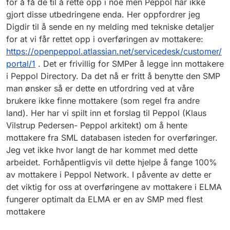
for å få de til å rette opp i noe men Peppol har ikke
gjort disse utbedringene enda. Her oppfordrer jeg
Digdir til å sende en ny melding med tekniske detaljer
for at vi får rettet opp i overføringen av mottakere:
https://openpeppol.atlassian.net/servicedesk/customer/
portal/1
. Det er frivillig for SMPer å legge inn mottakere
i Peppol Directory. Da det nå er fritt å benytte den SMP
man ønsker så er dette en utfordring ved at våre
brukere ikke finne mottakere (som regel fra andre
land). Her har vi spilt inn et forslag til Peppol (Klaus
Vilstrup Pedersen- Peppol arkitekt) om å hente
mottakere fra SML databasen isteden for overføringer.
Jeg vet ikke hvor langt de har kommet med dette
arbeidet. Forhåpentligvis vil dette hjelpe å fange 100%
av mottakere i Peppol Network. I påvente av dette er
det viktig for oss at overføringene av mottakere i ELMA
fungerer optimalt da ELMA er en av SMP med flest
mottakere