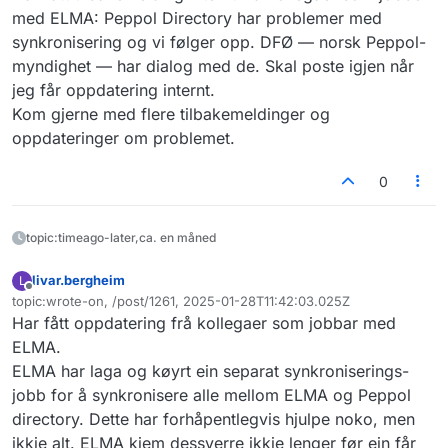
med ELMA: Peppol Directory har problemer med
synkronisering og vi følger opp. DFØ — norsk Peppol-
myndighet — har dialog med de. Skal poste igjen når
jeg får oppdatering internt.
Kom gjerne med flere tilbakemeldinger og
oppdateringer om problemet.
0
topic:timeago-later,ca. en måned
livar.bergheim
L
Frakoblet
topic:wrote-on, /post/1261, 2025-01-28T11:42:03.025Z
Sist endret av
Har fått oppdatering frå kollegaer som jobbar med
ELMA.
ELMA har laga og køyrt ein separat synkroniserings-
jobb for å synkronisere alle mellom ELMA og Peppol
directory. Dette har forhåpentlegvis hjulpe noko, men
ikkje alt. ELMA kjem dessverre ikkje lenger før ein får