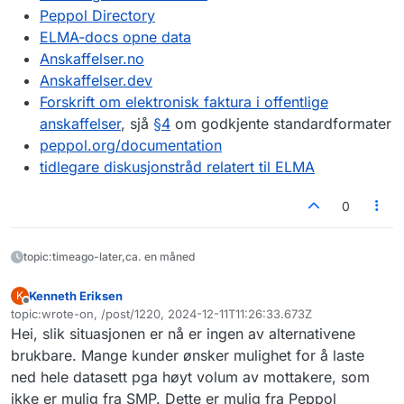
"value"
:
"urn:no:difi:arkivmeldi
Peppol Directory
}
,
ELMA-docs opne data
{
Anskaffelser.no
"scheme"
:
"busdox-docid-qns"
,
Anskaffelser.dev
"value"
:
"urn:oasis:names:specif
Forskrift om elektronisk faktura i offentlige
}
,
{
anskaffelser
, sjå
§4
om godkjente standardformater
"scheme"
:
"busdox-docid-qns"
,
peppol.org/documentation
"value"
:
"urn:fdc:digdir.no:2020
tidlegare diskusjonstråd relatert til ELMA
}
]
,
0
"entities"
:
[
{
"name"
:
[
topic:timeago-later,ca. en måned
{
"name"
:
"DIGITALISERINGS
Kenneth Eriksen
K
Frakoblet
}
topic:wrote-on, /post/1220, 2024-12-11T11:26:33.673Z
Sist endret av
]
,
Hei, slik situasjonen er nå er ingen av alternativene
"countryCode"
:
"NO"
,
brukbare. Mange kunder ønsker mulighet for å laste
"websites"
:
[
ned hele datasett pga høyt volum av mottakere, som
"www.digdir.no"
ikke er mulig fra SMP. Dette er mulig fra Peppol