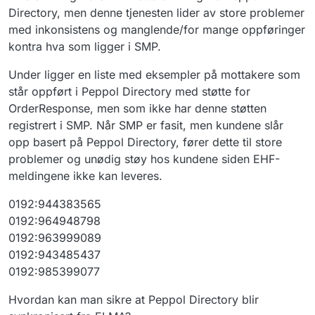
]
,
Directory, men denne tjenesten lider av store problemer
"regDate"
:
"2019-03-29"
med inkonsistens og manglende/for mange oppføringer
}
]
kontra hva som ligger i SMP.
}
Under ligger en liste med eksempler på mottakere som
]
}
står oppført i Peppol Directory med støtte for
OrderResponse, men som ikke har denne støtten
registrert i SMP. Når SMP er fasit, men kundene slår
opp basert på Peppol Directory, fører dette til store
problemer og unødig støy hos kundene siden EHF-
meldingene ikke kan leveres.
0192:944383565
0192:964948798
0192:963999089
0192:943485437
0192:985399077
Hvordan kan man sikre at Peppol Directory blir