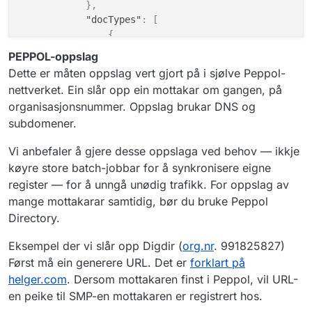
}
,
"docTypes"
:
[
{
"scheme"
:
"busdox-docid-qns"
,
PEPPOL-oppslag
"value"
:
"urn:no:difi:eformidlin
Dette er måten oppslag vert gjort på i sjølve Peppol-
}
,
nettverket. Ein slår opp ein mottakar om gangen, på
{
organisasjonsnummer. Oppslag brukar DNS og
"scheme"
:
"busdox-docid-qns"
,
subdomener.
"value"
:
"urn:fdc:digdir.no:2020
}
,
Vi anbefaler å gjere desse oppslaga ved behov — ikkje
{
"scheme"
:
"busdox-docid-qns"
,
køyre store batch-jobbar for å synkronisere eigne
"value"
:
"urn:fdc:digdir.no:2020
register — for å unngå unødig trafikk. For oppslag av
}
,
mange mottakarar samtidig, bør du bruke Peppol
{
Directory.
"scheme"
:
"busdox-docid-qns"
,
"value"
:
"urn:no:difi:arkivmeldi
Eksempel der vi slår opp Digdir (
org.nr
. 991825827)
}
,
Først må ein generere URL. Det er
forklart på
{
helger.com
. Dersom mottakaren finst i Peppol, vil URL-
"scheme"
:
"busdox-docid-qns"
,
en peike til SMP-en mottakaren er registrert hos.
"value"
:
"urn:fdc:digdir.no:2020