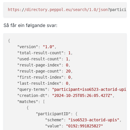
https:
/
/directory.peppol.eu/search
/1.0/json
?particip
Så får ein følgande svar:
{
"version"
:
"1.0"
,
"total-result-count"
:
1
,
"used-result-count"
:
1
,
"result-page-index"
:
0
,
"result-page-count"
:
20
,
"first-result-index"
:
0
,
"last-result-index"
:
0
,
"query-terms"
:
"participant=iso6523-actorid-upis
"creation-dt"
:
"2024-10-25T05:26:05.427Z"
,
"matches"
:
[
{
"participantID"
:
{
"scheme"
:
"iso6523-actorid-upis"
,
"value"
:
"0192:991825827"