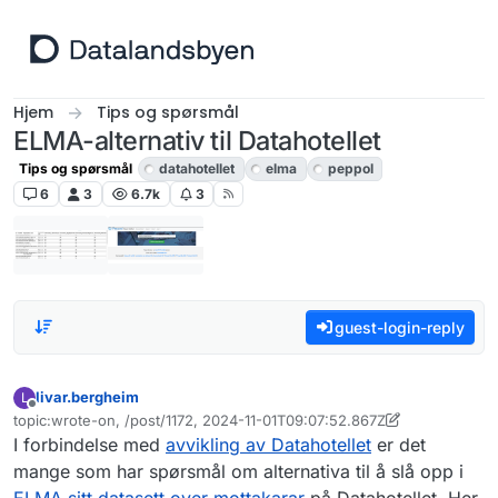
Hopp til innhold
Hjem
Tips og spørsmål
ELMA-alternativ til Datahotellet
Tips og spørsmål
datahotellet
elma
peppol
6
3
6.7k
3
guest-login-reply
livar.bergheim
L
Frakoblet
topic:wrote-on, /post/1172, 2024-11-01T09:07:52.867Z
Sist endret av livar.bergheim
11. jan. 2024, 09:10
I forbindelse med
avvikling av Datahotellet
er det
mange som har spørsmål om alternativa til å slå opp i
ELMA sitt datasett over mottakarar
på Datahotellet. Her