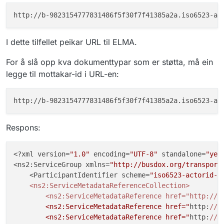
}
,
{
"scheme"
:
"busdox-docid-qns"
,
"value"
:
"urn:fdc:digdir.no:2020
I dette tilfellet peikar URL til ELMA.
}
,
{
For å slå opp kva dokumenttypar som er støtta, må ein
"scheme"
:
"busdox-docid-qns"
,
legge til mottakar-id i URL-en:
"value"
:
"urn:no:difi:einnsyn:xs
}
,
{
"scheme"
:
"busdox-docid-qns"
,
"value"
:
"urn:no:difi:eformidlin
}
,
Respons:
{
"scheme"
:
"busdox-docid-qns"
,
<?xml version=
"1.0"
 encoding=
"UTF-8"
 standalone=
"yes
"value"
:
"urn:fdc:digdir.no:2020
<ns2:ServiceGroup xmlns=
"http://busdox.org/transport
}
,
    <ParticipantIdentifier scheme=
"iso6523-actorid-u
{
    <ns2:ServiceMetadataReferenceCollection>

"scheme"
:
"busdox-docid-qns"
,
        <ns2:ServiceMetadataReference href="http:/
/b
"value"
:
"urn:no:difi:einnsyn:xs
        <ns2:ServiceMetadataReference href="
http:
//
b
}
,
        <ns2:ServiceMetadataReference href="
http:
//
b
{