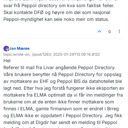
svar frå Peppol directory om kva som faktisk feiler.
Skal kontakte DFØ og høyre om dei som nasjonal
Peppol-myndighet kan seie noko meir om status.
0
Jan Mærøe
J
Frakoblet
topic:wrote-on, /post/1263, 2025-01-29T13:09:14.813Z
Sist endret av
Hei
Referer til mail fra Livar angående Peppol Directory.
Våre brukere benytter nå Peppol Directory for oppslag
av mottakere av EHF og Peppol BIS da datahotellet ble
lagt ned. Etter hva jeg forstå fungerer ikke eksporten av
mottakere fra ELMA optimalt da vi får inn meldinger fra
brukerne om at de enten ikke finner mottakere som
finnes i ELMA, gamle firmanavn som er endret i Brreg
og ELMA ikke er oppdatert i Peppol Directory. Jeg fikk
melding om at Digdir har sendt en melding til Peppol