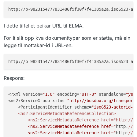
}
,
{
"scheme"
:
"busdox-docid-qns"
,
"value"
:
"urn:fdc:digdir.no:2020
I dette tilfellet peikar URL til ELMA.
}
,
{
For å slå opp kva dokumenttypar som er støtta, må ein
"scheme"
:
"busdox-docid-qns"
,
legge til mottakar-id i URL-en:
"value"
:
"urn:no:difi:einnsyn:xs
}
,
{
"scheme"
:
"busdox-docid-qns"
,
"value"
:
"urn:no:difi:eformidlin
}
,
Respons:
{
"scheme"
:
"busdox-docid-qns"
,
<?xml version=
"1.0"
 encoding=
"UTF-8"
 standalone=
"yes
"value"
:
"urn:fdc:digdir.no:2020
<ns2:ServiceGroup xmlns=
"http://busdox.org/transport
}
,
    <ParticipantIdentifier scheme=
"iso6523-actorid-u
{
    <ns2:ServiceMetadataReferenceCollection>

"scheme"
:
"busdox-docid-qns"
,
        <ns2:ServiceMetadataReference href="http:/
/b
"value"
:
"urn:no:difi:einnsyn:xs
        <ns2:ServiceMetadataReference href="
http:
//
b
}
,
        <ns2:ServiceMetadataReference href="
http:
//
b
{