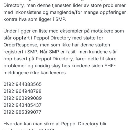
]
,
Directory, men denne tjenesten lider av store problemer
"regDate"
:
"2019-03-29"
med inkonsistens og manglende/for mange oppføringer
}
]
kontra hva som ligger i SMP.
}
Under ligger en liste med eksempler på mottakere som
]
}
står oppført i Peppol Directory med støtte for
OrderResponse, men som ikke har denne støtten
registrert i SMP. Når SMP er fasit, men kundene slår
opp basert på Peppol Directory, fører dette til store
problemer og unødig støy hos kundene siden EHF-
meldingene ikke kan leveres.
0192:944383565
0192:964948798
0192:963999089
0192:943485437
0192:985399077
Hvordan kan man sikre at Peppol Directory blir