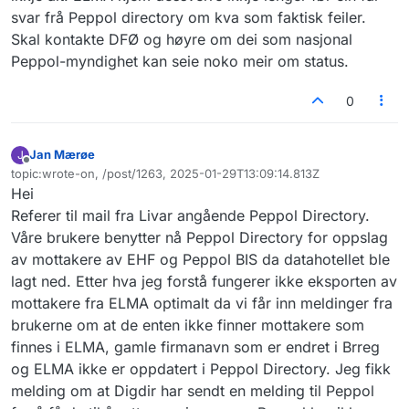
svar frå Peppol directory om kva som faktisk feiler.
Skal kontakte DFØ og høyre om dei som nasjonal
Peppol-myndighet kan seie noko meir om status.
0
Jan Mærøe
J
Frakoblet
topic:wrote-on, /post/1263, 2025-01-29T13:09:14.813Z
Sist endret av
Hei
Referer til mail fra Livar angående Peppol Directory.
Våre brukere benytter nå Peppol Directory for oppslag
av mottakere av EHF og Peppol BIS da datahotellet ble
lagt ned. Etter hva jeg forstå fungerer ikke eksporten av
mottakere fra ELMA optimalt da vi får inn meldinger fra
brukerne om at de enten ikke finner mottakere som
finnes i ELMA, gamle firmanavn som er endret i Brreg
og ELMA ikke er oppdatert i Peppol Directory. Jeg fikk
melding om at Digdir har sendt en melding til Peppol