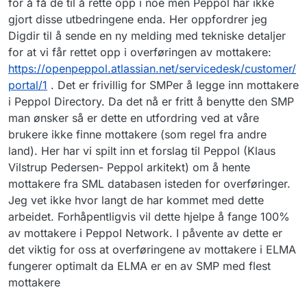
for å få de til å rette opp i noe men Peppol har ikke
gjort disse utbedringene enda. Her oppfordrer jeg
Digdir til å sende en ny melding med tekniske detaljer
for at vi får rettet opp i overføringen av mottakere:
https://openpeppol.atlassian.net/servicedesk/customer/
portal/1
. Det er frivillig for SMPer å legge inn mottakere
i Peppol Directory. Da det nå er fritt å benytte den SMP
man ønsker så er dette en utfordring ved at våre
brukere ikke finne mottakere (som regel fra andre
land). Her har vi spilt inn et forslag til Peppol (Klaus
Vilstrup Pedersen- Peppol arkitekt) om å hente
mottakere fra SML databasen isteden for overføringer.
Jeg vet ikke hvor langt de har kommet med dette
arbeidet. Forhåpentligvis vil dette hjelpe å fange 100%
av mottakere i Peppol Network. I påvente av dette er
det viktig for oss at overføringene av mottakere i ELMA
fungerer optimalt da ELMA er en av SMP med flest
mottakere