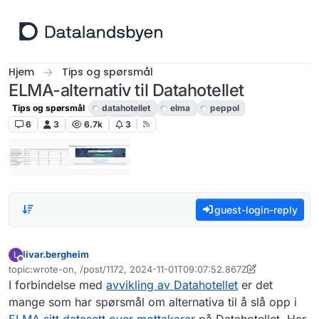
Hopp til innhold
Hjem
Tips og spørsmål
ELMA-alternativ til Datahotellet
Tips og spørsmål
datahotellet
elma
peppol
6
3
6.7k
3
guest-login-reply
livar.bergheim
L
Frakoblet
topic:wrote-on, /post/1172, 2024-11-01T09:07:52.867Z
Sist endret av livar.bergheim
11. jan. 2024, 09:10
I forbindelse med
avvikling av Datahotellet
er det
mange som har spørsmål om alternativa til å slå opp i
ELMA sitt datasett over mottakarar
på Datahotellet. Her