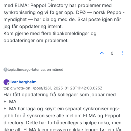
med ELMA: Peppol Directory har problemer med
synkronisering og vi følger opp. DFØ — norsk Peppol-
myndighet — har dialog med de. Skal poste igjen når
jeg får oppdatering internt.
Kom gjerne med flere tilbakemeldinger og
oppdateringer om problemet.
0
topic:timeago-later,ca. en måned
livar.bergheim
L
Frakoblet
topic:wrote-on, /post/1261, 2025-01-28T11:42:03.025Z
Sist endret av
Har fått oppdatering frå kollegaer som jobbar med
ELMA.
ELMA har laga og køyrt ein separat synkroniserings-
jobb for å synkronisere alle mellom ELMA og Peppol
directory. Dette har forhåpentlegvis hjulpe noko, men
ikkje alt. ELMA kjem dessverre ikkje lenger før ein får