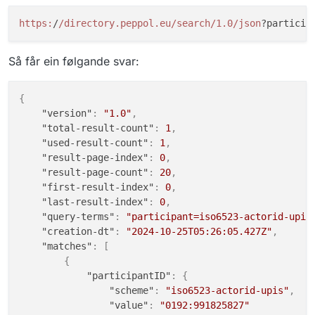
https:
/
/directory.peppol.eu/search
/1.0/json
?particip
Så får ein følgande svar:
{
"version"
:
"1.0"
,
"total-result-count"
:
1
,
"used-result-count"
:
1
,
"result-page-index"
:
0
,
"result-page-count"
:
20
,
"first-result-index"
:
0
,
"last-result-index"
:
0
,
"query-terms"
:
"participant=iso6523-actorid-upis
"creation-dt"
:
"2024-10-25T05:26:05.427Z"
,
"matches"
:
[
{
"participantID"
:
{
"scheme"
:
"iso6523-actorid-upis"
,
"value"
:
"0192:991825827"