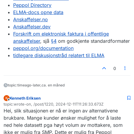
"value"
:
"urn:no:difi:arkivmeldi
Peppol Directory
}
,
ELMA-docs opne data
{
Anskaffelser.no
"scheme"
:
"busdox-docid-qns"
,
Anskaffelser.dev
"value"
:
"urn:oasis:names:specif
Forskrift om elektronisk faktura i offentlige
}
,
{
anskaffelser
, sjå
§4
om godkjente standardformater
"scheme"
:
"busdox-docid-qns"
,
peppol.org/documentation
"value"
:
"urn:fdc:digdir.no:2020
tidlegare diskusjonstråd relatert til ELMA
}
]
,
0
"entities"
:
[
{
"name"
:
[
topic:timeago-later,ca. en måned
{
"name"
:
"DIGITALISERINGS
Kenneth Eriksen
K
Frakoblet
}
topic:wrote-on, /post/1220, 2024-12-11T11:26:33.673Z
Sist endret av
]
,
Hei, slik situasjonen er nå er ingen av alternativene
"countryCode"
:
"NO"
,
brukbare. Mange kunder ønsker mulighet for å laste
"websites"
:
[
ned hele datasett pga høyt volum av mottakere, som
"www.digdir.no"
ikke er mulig fra SMP. Dette er mulig fra Peppol