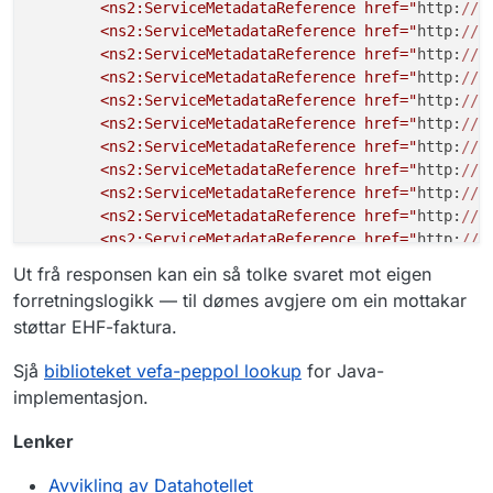
        <ns2:ServiceMetadataReference href="
http:
//
b
"scheme"
:
"busdox-docid-qns"
,
        <ns2:ServiceMetadataReference href="
http:
//
b
"value"
:
"urn:fdc:digdir.no:2020
        <ns2:ServiceMetadataReference href="
http:
//
b
}
,
        <ns2:ServiceMetadataReference href="
http:
//
b
{
        <ns2:ServiceMetadataReference href="
http:
//
b
"scheme"
:
"busdox-docid-qns"
,
        <ns2:ServiceMetadataReference href="
http:
//
b
"value"
:
"urn:no:difi:einnsyn:xs
        <ns2:ServiceMetadataReference href="
http:
//
b
}
,
        <ns2:ServiceMetadataReference href="
http:
//
b
{
        <ns2:ServiceMetadataReference href="
http:
//
b
"scheme"
:
"busdox-docid-qns"
,
        <ns2:ServiceMetadataReference href="
http:
//
b
"value"
:
"urn:fdc:digdir.no:2020
        <ns2:ServiceMetadataReference href="
http:
//
b
}
,
        <ns2:ServiceMetadataReference href="
http:
//
b
{
Ut frå responsen kan ein så tolke svaret mot eigen
        <ns2:ServiceMetadataReference href="
http:
//
b
"scheme"
:
"busdox-docid-qns"
,
forretningslogikk — til dømes avgjere om ein mottakar
        <ns2:ServiceMetadataReference href="
http:
//
b
"value"
:
"urn:fdc:digdir.no:2020
støttar EHF-faktura.
        <ns2:ServiceMetadataReference href="
http:
//
b
}
,
    </ns2:ServiceMetadataReferenceCollection>

{
Sjå
biblioteket vefa-peppol lookup
for Java-
"scheme"
:
"busdox-docid-qns"
,
implementasjon.
"value"
:
"urn:oasis:names:specif
}
,
Lenker
{
"scheme"
:
"busdox-docid-qns"
,
Avvikling av Datahotellet