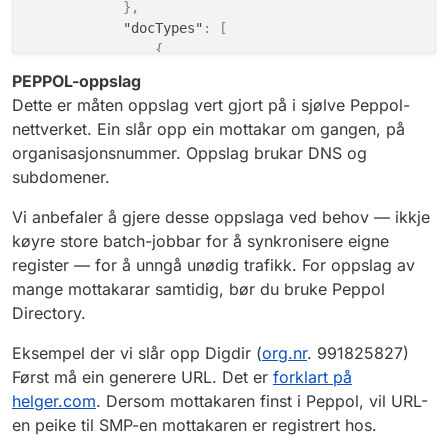
}
,
"docTypes"
:
[
{
"scheme"
:
"busdox-docid-qns"
,
PEPPOL-oppslag
"value"
:
"urn:no:difi:eformidlin
Dette er måten oppslag vert gjort på i sjølve Peppol-
}
,
nettverket. Ein slår opp ein mottakar om gangen, på
{
organisasjonsnummer. Oppslag brukar DNS og
"scheme"
:
"busdox-docid-qns"
,
subdomener.
"value"
:
"urn:fdc:digdir.no:2020
}
,
Vi anbefaler å gjere desse oppslaga ved behov — ikkje
{
"scheme"
:
"busdox-docid-qns"
,
køyre store batch-jobbar for å synkronisere eigne
"value"
:
"urn:fdc:digdir.no:2020
register — for å unngå unødig trafikk. For oppslag av
}
,
mange mottakarar samtidig, bør du bruke Peppol
{
Directory.
"scheme"
:
"busdox-docid-qns"
,
"value"
:
"urn:no:difi:arkivmeldi
Eksempel der vi slår opp Digdir (
org.nr
. 991825827)
}
,
Først må ein generere URL. Det er
forklart på
{
helger.com
. Dersom mottakaren finst i Peppol, vil URL-
"scheme"
:
"busdox-docid-qns"
,
en peike til SMP-en mottakaren er registrert hos.
"value"
:
"urn:fdc:digdir.no:2020