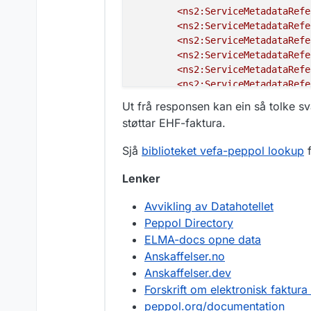
        <ns2:ServiceMetadataRefe
}
,
        <ns2:ServiceMetadataRefe
{
        <ns2:ServiceMetadataRefe
"scheme"
:
"b
        <ns2:ServiceMetadataRefe
"value"
:
"ur
        <ns2:ServiceMetadataRefe
}
,
        <ns2:ServiceMetadataRefe
{
        <ns2:ServiceMetadataRefe
"scheme"
:
"b
Ut frå responsen kan ein så tolke s
        <ns2:ServiceMetadataRefe
"value"
:
"ur
støttar EHF-faktura.
        <ns2:ServiceMetadataRefe
}
,
        <ns2:ServiceMetadataRefe
{
Sjå
biblioteket vefa-peppol lookup
f
    </ns2:ServiceMetadataReferen
"scheme"
:
"b
"value"
:
"ur
Lenker
}
,
{
Avvikling av Datahotellet
"scheme"
:
"b
Peppol Directory
"value"
:
"ur
ELMA-docs opne data
}
,
Anskaffelser.no
{
Anskaffelser.dev
"scheme"
:
"b
Forskrift om elektronisk faktura 
"value"
:
"ur
peppol.org/documentation
}
,