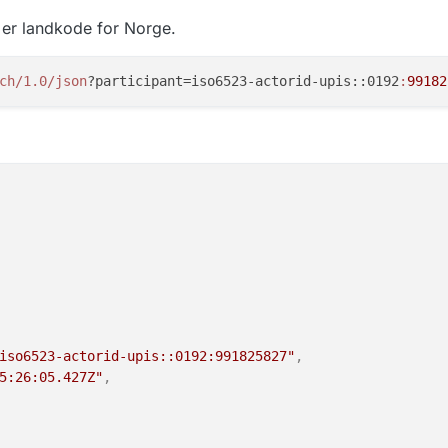
 er landkode for Norge.
ch
/1.0/json
?participant=iso6523-actorid-upis::0192
:
99182
iso6523-actorid-upis::0192:991825827"
,
5:26:05.427Z"
,