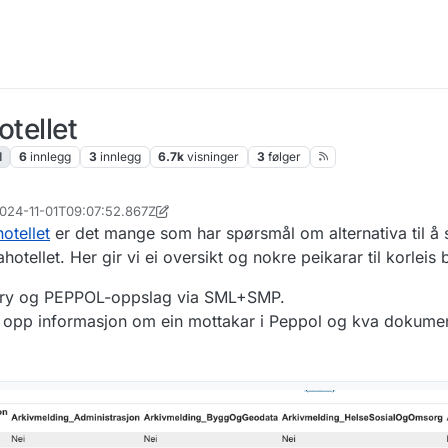
otellet
l
6
innlegg
3
innlegg
6.7k
visninger
3
følger
 2024-11-01T09:07:52.867Z
11. jan. 2024, 09:10
otellet
er det mange som har spørsmål om alternativa til å 
otellet. Her gir vi ei oversikt og nokre peikarar til korleis 
ctory og PEPPOL-oppslag via SML+SMP.
lå opp informasjon om ein mottakar i Peppol og kva dokume