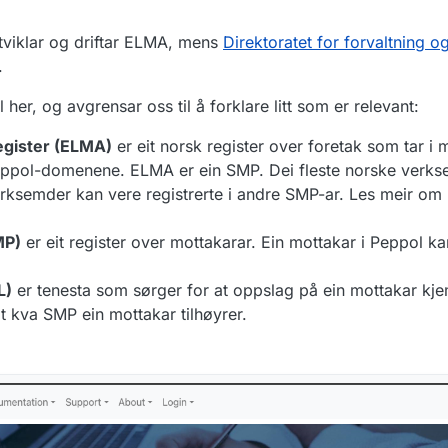
 utviklar og driftar ELMA, mens
Direktoratet for forvaltning 
.
 her, og avgrensar oss til å forklare litt som er relevant:
egister (ELMA)
er eit norsk register over foretak som tar i 
eppol-domenene. ELMA er ein SMP. Dei fleste norske verks
verksemder kan vere registrerte i andre SMP-ar. Les meir o
MP)
er eit register over mottakarar. Ein mottakar i Peppol k
L)
er tenesta som sørger for at oppslag på ein mottakar kjem
t kva SMP ein mottakar tilhøyrer.