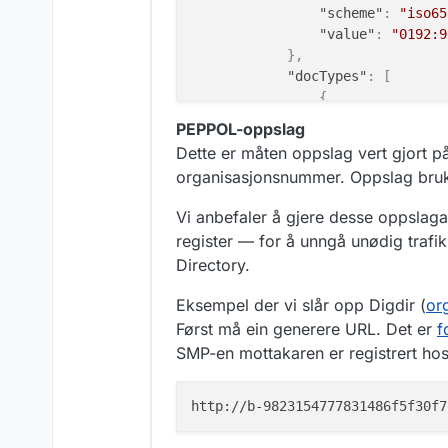
"scheme"
:
"iso65
"value"
:
"0192:9
}
,
"docTypes"
:
[
{
"scheme"
:
"b
PEPPOL-oppslag
"value"
:
"ur
Dette er måten oppslag vert gjort p
}
,
organisasjonsnummer. Oppslag bru
{
"scheme"
:
"b
Vi anbefaler å gjere desse oppslaga
"value"
:
"ur
register — for å unngå unødig traf
}
,
Directory.
{
"scheme"
:
"b
Eksempel der vi slår opp Digdir (
or
"value"
:
"ur
Først må ein generere URL. Det er
f
}
,
{
SMP-en mottakaren er registrert hos
"scheme"
:
"b
"value"
:
"ur
}
,
{