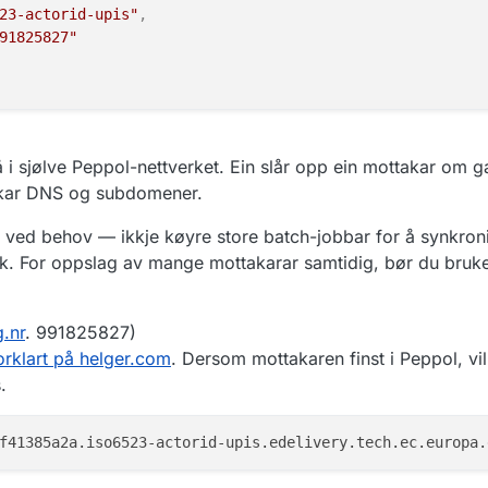
23-actorid-upis"
,
91825827"
usdox-docid-qns"
,
n:no:difi:eformidling:xsd::feil"
å i sjølve Peppol-nettverket. Ein slår opp ein mottakar om 
kar DNS og subdomener.
usdox-docid-qns"
,
 ved behov — ikkje køyre store batch-jobbar for å synkron
n:fdc:digdir.no:2020:innbyggerpost:xsd::innbyggerpost##u
ikk. For oppslag av mange mottakarar samtidig, bør du bruk
usdox-docid-qns"
,
g.nr
. 991825827)
n:fdc:digdir.no:2020:innbyggerpost:xsd::innbyggerpost##u
orklart på helger.com
. Dersom mottakaren finst i Peppol, vil
.
usdox-docid-qns"
,
n:no:difi:arkivmelding:xsd::arkivmelding"