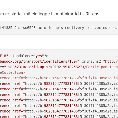
usdox-docid-qns"
,
n:fdc:digdir.no:2020:innbyggerpost:xsd::innbyggerpost##u
 er støtta, må ein legge til mottakar-id i URL-en:
usdox-docid-qns"
,
n:fdc:digdir.no:2020:innbyggerpost:xsd::innbyggerpost##u
usdox-docid-qns"
,
n:no:difi:einnsyn:xsd::einnsyn_kvittering"
F-8"
 standalone=
"yes"
?>

busdox.org/transport/identifiers/1.0/"
 xmlns:ns2=
"http:/
e=
"iso6523-actorid-upis"
>
01
92:
991825827
<
/ParticipantIden
usdox-docid-qns"
,
eCollection>

n:no:difi:eformidling:xsd::status"
rence href="http:/
/b-9823154777831486f5f30f7f41385a2a.is
rence href="
http:
//
b-
9823154777831486
f5f30f7f41385a2a.is
rence href="
http:
//
b-
9823154777831486
f5f30f7f41385a2a.is
usdox-docid-qns"
,
rence href="
http:
//
b-
9823154777831486
f5f30f7f41385a2a.is
n:fdc:digdir.no:2020:innbyggerpost:xsd::innbyggerpost##u
rence href="
http:
//
b-
9823154777831486
f5f30f7f41385a2a.is
rence href="
http:
//
b-
9823154777831486
f5f30f7f41385a2a.is
rence href="
http:
//
b-
9823154777831486
f5f30f7f41385a2a.is
usdox-docid-qns"
,
rence href="
http:
//
b-
9823154777831486
f5f30f7f41385a2a.is
n:no:difi:einnsyn:xsd::innsynskrav"