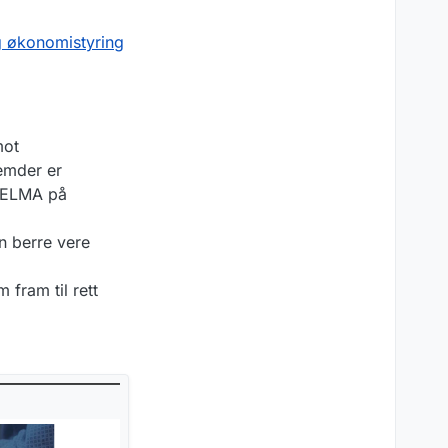
og økonomistyring
mot
emder er
m ELMA på
an berre vere
 fram til rett