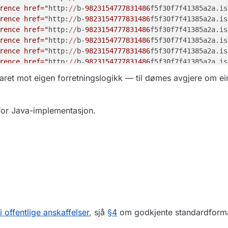
rence href="
http:
//
b-
9823154777831486
f5f30f7f41385a2a.is
rence href="
http:
//
b-
9823154777831486
f5f30f7f41385a2a.is
rence href="
http:
//
b-
9823154777831486
f5f30f7f41385a2a.is
usdox-docid-qns"
,
rence href="
http:
//
b-
9823154777831486
f5f30f7f41385a2a.is
n:fdc:digdir.no:2020:innbyggerpost:xsd::innbyggerpost##u
rence href="
http:
//
b-
9823154777831486
f5f30f7f41385a2a.is
rence href="
http:
//
b-
9823154777831486
f5f30f7f41385a2a.is
rence href="
http:
//
b-
9823154777831486
f5f30f7f41385a2a.is
usdox-docid-qns"
,
varet mot eigen forretningslogikk — til dømes avgjere om e
rence href="
http:
//
b-
9823154777831486
f5f30f7f41385a2a.is
n:no:difi:einnsyn:xsd::publisering"
rence href="
http:
//
b-
9823154777831486
f5f30f7f41385a2a.is
rence href="
http:
//
b-
9823154777831486
f5f30f7f41385a2a.is
or Java-implementasjon.
ceCollection>

usdox-docid-qns"
,
n:fdc:digdir.no:2020:innbyggerpost:xsd::innbyggerpost##u
usdox-docid-qns"
,
n:fdc:digdir.no:2020:innbyggerpost:xsd::innbyggerpost##u
usdox-docid-qns"
,
i offentlige anskaffelser
, sjå
§4
om godkjente standardform
n:oasis:names:specification:ubl:schema:xsd:CreditNote-2: