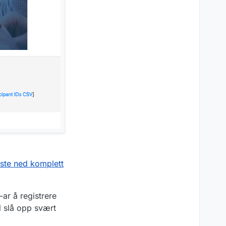
aste ned komplett
ar å registrere
l slå opp svært