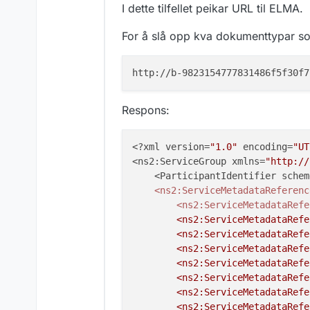
"scheme"
:
"b
I dette tilfellet peikar URL til ELMA.
"value"
:
"ur
}
,
For å slå opp kva dokumenttypar som
{
"scheme"
:
"b
"value"
:
"ur
}
,
{
Respons:
"scheme"
:
"b
"value"
:
"ur
<?xml version=
"1.0"
 encoding=
"UT
}
,
<ns2:ServiceGroup xmlns=
"http://
{
    <ParticipantIdentifier schem
"scheme"
:
"b
    <ns2:ServiceMetadataReferenc
"value"
:
"ur
        <ns2:ServiceMetadataRefe
}
,
        <ns2:ServiceMetadataRefe
{
        <ns2:ServiceMetadataRefe
"scheme"
:
"b
        <ns2:ServiceMetadataRefe
"value"
:
"ur
        <ns2:ServiceMetadataRefe
}
,
        <ns2:ServiceMetadataRefe
{
        <ns2:ServiceMetadataRefe
"scheme"
:
"b
        <ns2:ServiceMetadataRefe
"value"
:
"ur