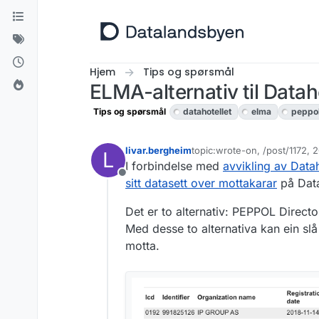
Hopp til innhold
Hjem
Tips og spørsmål
ELMA-alternativ til Datah
Tips og spørsmål
datahotellet
elma
peppo
livar.bergheim
topic:wrote-on, /post/1172,
L
Sist endret av livar.bergheim
I forbindelse med
avvikling av Datah
Frakoblet
sitt datasett over mottakarar
på Datah
Det er to alternativ: PEPPOL Dire
Med desse to alternativa kan ein s
motta.