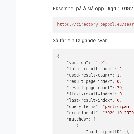
Eksempel på å slå opp Digdir. 0192
https:
/
/directory.peppol.eu/sear
Så får ein følgande svar:
{
"version"
:
"1.0"
,
"total-result-count"
:
1
,
"used-result-count"
:
1
,
"result-page-index"
:
0
,
"result-page-count"
:
20
,
"first-result-index"
:
0
,
"last-result-index"
:
0
,
"query-terms"
:
"participant=
"creation-dt"
:
"2024-10-25T0
"matches"
:
[
{
"participantID"
:
{