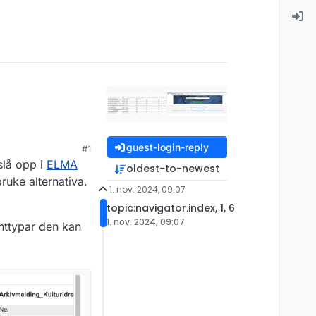
guest-login-reply
#1
slå opp i
ELMA
oldest-to-newest
bruke alternativa.
1. nov. 2024, 09:07
topic:navigator.index, 1, 6
1. nov. 2024, 09:07
nttypar den kan