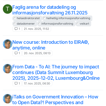
Faglig arena for datadeling og
T
informasjonsforvaltning 26.11.2025
helsedirektoratet
helhetlig informasjonsforvaltning
datadomener
informasjonsforvaltning
veikart
1
21. nov. 2025, 11:52
New course: Introduction to EIRA©,
anytime, online
1
20. nov. 2025, 06:13
From Data - To AI: The journey to impact
continues (Data Summit Luxembourg
2025), 2025-12-02, Luxembourg&Online
1
17. nov. 2025, 06:30
iTalks on Government Innovation – How
to Open Data?! Perspectives and