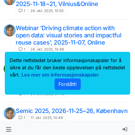
2025-11-18~21, Vilnius&Online
1
24. okt. 2025, 10:55
Webinar 'Driving climate action with
open data: visual stories and impactful
reuse cases', 2025-11-07, Online
1
24. okt. 2025, 10:48
Dette nettstedet bruker informasjonskapsler for å
Faglig arena for datadeling og
T
sikre at du får den beste opplevelsen på nettstedet
informasjonsforvaltning 29.10.2025
vårt.
Les mer om informasjonskapsler
datadrevet
datastyring
dataforvaltning
Forstått!
finanstilsynet
skyreise
1
24. okt. 2025, 07:40
Semic 2025, 2026-11-25~26, København
1
17. okt. 2025, 10:49
OSOR Webinar "Navigating the