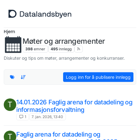
Hopp til innhold
Hjem
Møter og arrangementer
398
emner
495
innlegg
Diskuter og tips om møter, arrangementer og konkurranser.
Logg inn for å publisere innlegg
14.01.2026 Faglig arena for datadeling og
T
informasjonsforvaltning
1
7. jan. 2026, 13:40
Faglig arena for datadeling og
T