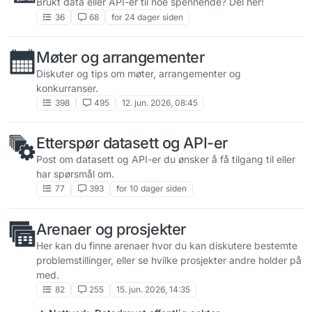
Brukt data eller API-er til noe spennende? Del her!
36
68
for 24 dager siden
Møter og arrangementer
Diskuter og tips om møter, arrangementer og
konkurranser.
398
495
12. jun. 2026, 08:45
Etterspør datasett og API-er
Post om datasett og API-er du ønsker å få tilgang til eller
har spørsmål om.
77
393
for 10 dager siden
Arenaer og prosjekter
Her kan du finne arenaer hvor du kan diskutere bestemte
problemstillinger, eller se hvilke prosjekter andre holder på
med.
82
255
15. jun. 2026, 14:35