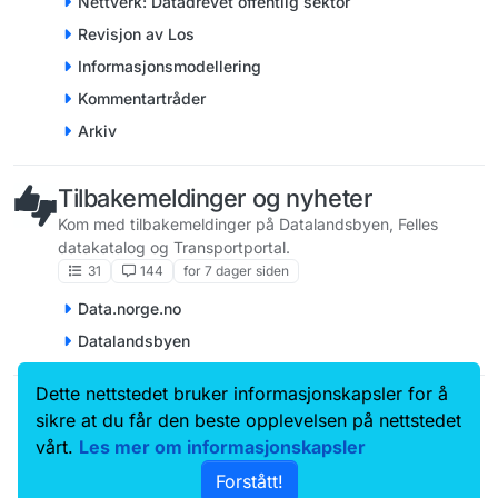
Nettverk: Datadrevet offentlig sektor
Revisjon av Los
Informasjonsmodellering
Kommentartråder
Arkiv
Tilbakemeldinger og nyheter
Kom med tilbakemeldinger på Datalandsbyen, Felles
datakatalog og Transportportal.
31
144
for 7 dager siden
Data.norge.no
Datalandsbyen
Dette nettstedet bruker informasjonskapsler for å
Data.norge.no
Kontakt oss
sikre at du får den beste opplevelsen på nettstedet
Samtykke og brukervilkår
vårt.
Les mer om informasjonskapsler
Tilgjengelighetserklæring
Forstått!
Personvernerklæring