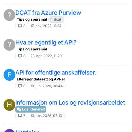
DCAT fra Azure Purview
?
Tips og spørsmål
dcat
8
17. nov. 2022, 11:34
Hva er egentlig et API?
?
Tips og spørsmål
8
23. apr. 2022, 11:29
API for offentlige anskaffelser.
F
Etterspør datasett og API-er
8
19. jun. 2026, 08:44
Informasjon om Los og revisjonsarbeidet
H
Los: Generelt
7
13. apr. 2026, 07:10