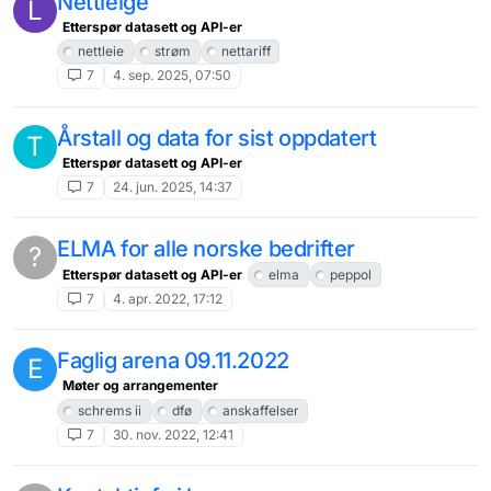
Nettleige
L
Etterspør datasett og API-er
nettleie
strøm
nettariff
7
4. sep. 2025, 07:50
Årstall og data for sist oppdatert
T
Etterspør datasett og API-er
7
24. jun. 2025, 14:37
ELMA for alle norske bedrifter
?
Etterspør datasett og API-er
elma
peppol
7
4. apr. 2022, 17:12
Faglig arena 09.11.2022
E
Møter og arrangementer
schrems ii
dfø
anskaffelser
7
30. nov. 2022, 12:41