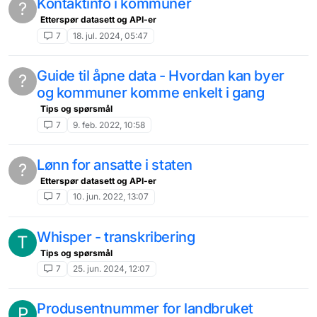
Kontaktinfo i kommuner
?
Etterspør datasett og API-er
7
18. jul. 2024, 05:47
Guide til åpne data - Hvordan kan byer
?
og kommuner komme enkelt i gang
Tips og spørsmål
7
9. feb. 2022, 10:58
Lønn for ansatte i staten
?
Etterspør datasett og API-er
7
10. jun. 2022, 13:07
Whisper - transkribering
T
Tips og spørsmål
7
25. jun. 2024, 12:07
Produsentnummer for landbruket
P