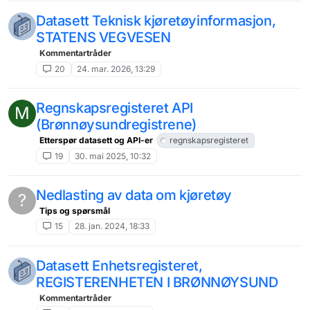
Datasett Teknisk kjøretøyinformasjon,
STATENS VEGVESEN
Kommentartråder
20
24. mar. 2026, 13:29
Regnskapsregisteret API
M
(Brønnøysundregistrene)
Etterspør datasett og API-er
regnskapsregisteret
19
30. mai 2025, 10:32
Nedlasting av data om kjøretøy
?
Tips og spørsmål
15
28. jan. 2024, 18:33
Datasett Enhetsregisteret,
REGISTERENHETEN I BRØNNØYSUND
Kommentartråder