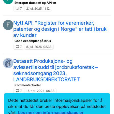
Etterspør datasett og API-er
7
2. jul. 2025, 11:12
Nytt API, "Register for varemerker,
F
patenter og design i Norge" er tatt i bruk
av kunder
Gode eksempler på bruk
7
8. jul. 2026, 08:38
Datasett Produksjons- og
avløsertilskudd til jordbruksforetak –
søknadsomgang 2023,
LANDBRUKSDIREKTORATET
Kommentartråder
7
15. apr. 2024, 06:38
Dette nettstedet bruker informasjonskapsler for å
Data.norge.no
Kontakt oss
sikre at du får den beste opplevelsen på nettstedet
Samtykke og brukervilkår
vårt.
Les mer om informasjonskapsler