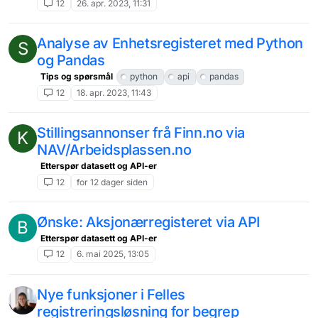
12
26. apr. 2023, 11:31
Analyse av Enhetsregisteret med Python
S
og Pandas
Tips og spørsmål
python
api
pandas
12
18. apr. 2023, 11:43
Stillingsannonser frå Finn.no via
K
NAV/Arbeidsplassen.no
Etterspør datasett og API-er
12
for 12 dager siden
Ønske: Aksjonærregisteret via API
B
Etterspør datasett og API-er
12
6. mai 2025, 13:05
Nye funksjoner i Felles
registreringsløsning for begrep