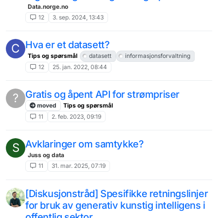
Data.norge.no
12
3. sep. 2024, 13:43
Hva er et datasett?
C
Tips og spørsmål
datasett
informasjonsforvaltning
12
25. jan. 2022, 08:44
Gratis og åpent API for strømpriser
?
moved
Tips og spørsmål
11
2. feb. 2023, 09:19
Avklaringer om samtykke?
S
Juss og data
11
31. mar. 2025, 07:19
[Diskusjonstråd] Spesifikke retningslinjer
for bruk av generativ kunstig intelligens i
offentlig sektor